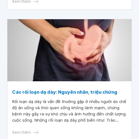
dày sẽ gây ra nhiều khó khăn và cản trở đáng kể đến hoạt
Xem thêm
động sinh hoạt của người bệnh.
Các rối loạn dạ dày: Nguyên nhân, triệu chứng
Rối loạn dạ dày là vấn đề thường gặp ở nhiều người do chế
độ ăn uống và thói quen sống không lành mạnh, chứng
bệnh này gây ra sự khó chịu và ảnh hưởng đến chất lượng
cuộc sống. Những rối loạn dạ dày phổ biến như: Trào
ngược dạ dày thực quản, loét dạ dày, sỏi túi mật,...
Xem thêm