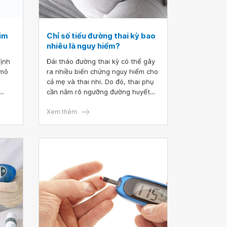
tim
Chỉ số tiểu đường thai kỳ bao
nhiêu là nguy hiểm?
định
Đái tháo đường thai kỳ có thể gây
 mô
ra nhiều biến chứng nguy hiểm cho
cả mẹ và thai nhi. Do đó, thai phụ
cần nắm rõ ngưỡng đường huyết
u
nguy hiểm để có biện pháp phòng
và điều trị thích hợp, tránh các hậu
Xem thêm
se
quả đáng tiếc có thể xảy ra.
 để
Khi
phải
máu