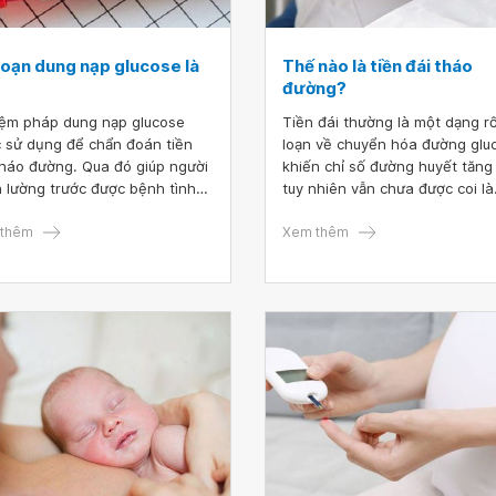
bệnh rối loạn chuyển hóa là gì
loạn dung nạp glucose là
Thế nào là tiền đái tháo
đường?
ệm pháp dung nạp glucose
Tiền đái thường là một dạng rố
 sử dụng để chẩn đoán tiền
loạn về chuyển hóa đường glu
tháo đường. Qua đó giúp người
khiến chỉ số đường huyết tăng
 lường trước được bệnh tình
tuy nhiên vẫn chưa được coi là
ó những biện pháp xử lý phù
bệnh tiểu đường. Bệnh sẽ phá
thêm
triển thành bệnh tiểu đường t
Xem thêm
và gây ra các biến chứng ngh
trọng nếu không có sự điều ch
hợp lý về lối sống và chế độ d
dưỡng.