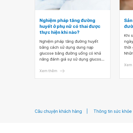
Nghiệm pháp tăng đường
Sản
huyết ở phụ nữ có thai được
đườn
thực hiện khi nào?
Khi 
Nghiệm pháp tăng đường huyết
ngày
bằng cách sử dụng dung nạp
thời
glucose bằng đường uống có khả
Nhữn
năng đánh giá sự sử dụng glucose.
khỏe
Nghiệm pháp này được sử dụng để
ngườ
Xem 
chẩn đoán tiền đái tháo đường và
Xem thêm
nguy
bệnh đái tháo đường, đặc biệt là
bị t
để phát hiện đái tháo đường thai
kỳ.
Câu chuyện khách hàng
Thông tin sức khỏe