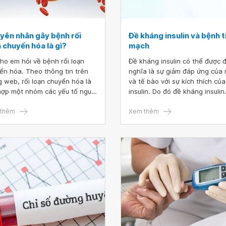
yên nhân gây bệnh rối
Đề kháng insulin và bệnh 
 chuyển hóa là gì?
mạch
cho em hỏi về bệnh rối loạn
Đề kháng insulin có thể được 
ển hóa. Theo thông tin trên
nghĩa là sự giảm đáp ứng của
g web, rối loạn chuyển hóa là
và tế bào với sự kích thích của
hợp một nhóm các yếu tố nguy
insulin. Do đó đề kháng insulin
ao gồm huyết áp cao, mỡ
được đặc trưng bởi sự giảm th
, mức đường huyết và
thêm
nhận glucose và khiếm khuyết
Xem thêm
esterol cao trong máu xảy ra
trong quá trình sử dụng gluco
 thời trong cơ thể và làm tăng
(cho quá trình oxi hóa glucose
năng mắc các bệnh như tiểu
tạo năng lượng) trong tế bào. 
g loại 2, bệnh tim, đột quỵ.
có đề kháng insulin tuyến tụy 
vậy, nếu bệnh nhân mắc đồng
tăng phóng thích insulin vào 
 các bệnh huyết áp cao, mỡ
làm tăng nồng độ insulin trong
 tiểu đường thì mới gọi là bệnh
máu.
loạn chuyển hóa. Khi chỉ mắc 1
 tiểu đường không phụ thuộc
in thì có xem là bệnh rối loạn
ển hóa không? Nguyên nhân