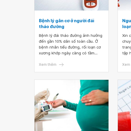
Bệnh lý gân cơ ở người đái
Ngu
tháo đường
loạn
Bệnh lý đái tháo đường ảnh hưởng
Xin 
đến gần 10% dân số toàn cầu. Ở
chuy
bệnh nhân tiểu đường, rối loạn cơ
tran
xương khớp ngày càng có tầm
tập 
quan trọng do tỷ lệ mắc bệnh đái
cơ b
tháo đường ngày càng tăng và tuổi
Xem thêm
bụng
Xem 
thọ của bệnh nhân đái tháo đường
chol
lâu hơn.
đồng
khả 
đườn
Như 
thời
máu,
rối 
bệnh
insul
chuy