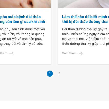
 phụ mắc bệnh đái tháo
Làm thế nào để biết mình 
g cần làm gì sau khi sinh
thể bị đái tháo đường thai
sản phụ sau sinh được một vài
Đái tháo đường thai kỳ gây ra
, vài tuần, vài tháng là quãng
nhiều biến chứng nguy hiểm c
 gian rất vất vả cho sản phụ.
mẹ và thai nhi. Việc tầm soát 
g thay đổi về tâm lý và sức
tháo đường thai kỳ giúp thai p
 trong giai đoạn này cũng làm
phát hiện sớm bệnh, thực hiệ
i bệnh rất mệt mỏi, làm tăng
thêm
độ ăn uống và điều trị phù hợp
Xem thêm
 cơ mắc bệnh đái tháo đường,
có thai kỳ an toàn.
rầm cảm sau sinh.
1
2