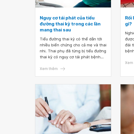
gây 
ạ?
Nguy cơ tái phát của tiểu
Rối 
đường thai kỳ trong các lần
gì?
mang thai sau
Nghi
Tiểu đường thai kỳ có thể dẫn tới
được
nhiều biến chứng cho cả mẹ và thai
đái 
nhi. Thai phụ đã từng bị tiểu đường
bệnh
thai kỳ có nguy cơ tái phát bệnh
để c
trong các lần mang thai tiếp theo.
hợp.
Xem 
Xem thêm