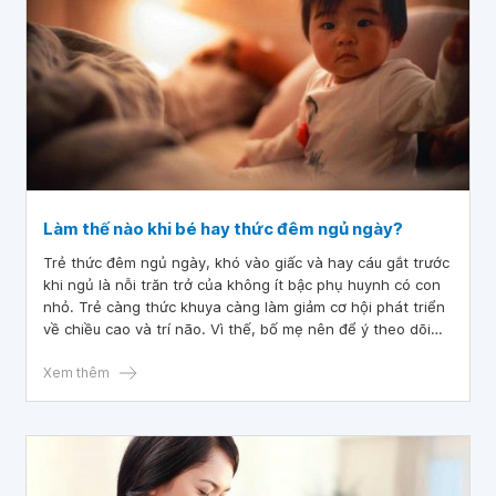
Làm thế nào khi bé hay thức đêm ngủ ngày?
Trẻ thức đêm ngủ ngày, khó vào giấc và hay cáu gắt trước
khi ngủ là nỗi trăn trở của không ít bậc phụ huynh có con
nhỏ. Trẻ càng thức khuya càng làm giảm cơ hội phát triển
về chiều cao và trí não. Vì thế, bố mẹ nên để ý theo dõi
sinh hoạt của bé và hướng dẫn cho bé đi ngủ sớm, ngủ
đúng giờ và ngon giấc.
Xem thêm