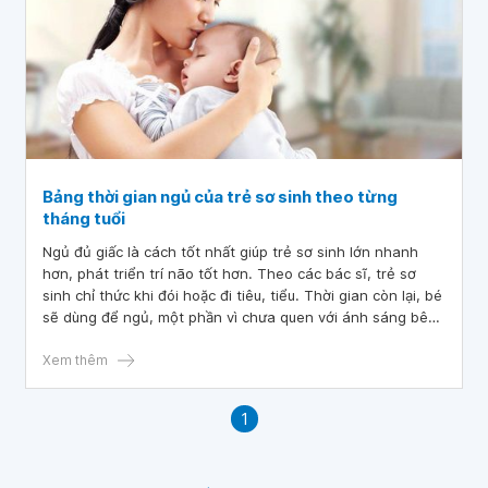
Bảng thời gian ngủ của trẻ sơ sinh theo từng
tháng tuổi
Ngủ đủ giấc là cách tốt nhất giúp trẻ sơ sinh lớn nhanh
hơn, phát triển trí não tốt hơn. Theo các bác sĩ, trẻ sơ
sinh chỉ thức khi đói hoặc đi tiêu, tiểu. Thời gian còn lại, bé
sẽ dùng để ngủ, một phần vì chưa quen với ánh sáng bên
ngoài, một phần vì thói quen nhắm mắt như còn trong
bụng mẹ.
Xem thêm
1