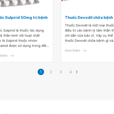
ốc Sulpirid 50mg trị bệnh
Thuốc Devodil chữa bệnh 
Thuốc Devodil là một loại thuố
c Sulpirid là thuốc tác dụng
điều trị các bệnh lý tâm thần 
hệ thần kinh với hoạt chất
chỉ dẫn của bác sĩ. Vậy cụ thể
h là Sulpirid thuộc nhóm
thuốc Devodil chữa bệnh gì và
amid được sử dụng trong điều
thuốc Devodil uống trước hay 
trầm cảm, triệu chứng dương
ăn? Hãy theo dõi bài viết sau 
Xem thêm
 của bệnh tâm thần phân liệt.
thêm
để có câu trả lời.
Vậy thuốc Sulpirid là thuốc gì?
1
2
3
4