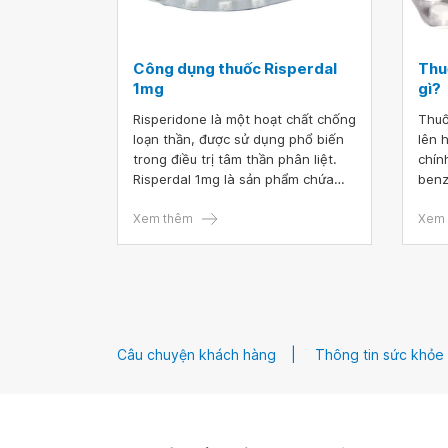
Công dụng thuốc Risperdal
Thu
1mg
gì?
Risperidone là một hoạt chất chống
Thuố
loạn thần, được sử dụng phổ biến
lên 
trong điều trị tâm thần phân liệt.
chín
Risperdal 1mg là sản phẩm chứa
benz
hoạt chất Risperidone. Vậy cần sử
trị 
dụng Risperdal 1mg như thế nào?
Xem thêm
tính
Xem 
Câu chuyện khách hàng
Thông tin sức khỏe