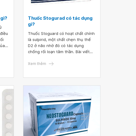
 gì?
Thuốc Stogurad có tác dụng
gì?
ử
 điều
Thuốc Stoguard có hoạt chất chính
ối
là sulpirid, một chất chẹn thụ thể
của
D2 ở não nhờ đó có tác dụng
mg.
chống rối loạn tâm thần. Bài viết
dưới đây sẽ cung cấp cho quý đọc
giả một số thông tin tổng quát về
Xem thêm
loại thuốc này.