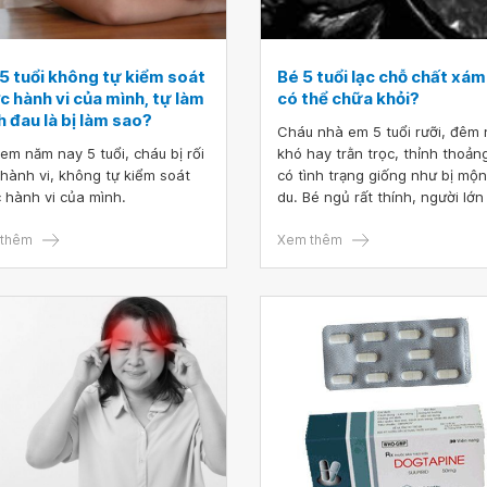
 5 tuổi không tự kiểm soát
Bé 5 tuổi lạc chỗ chất xám 
c hành vi của mình, tự làm
có thể chữa khỏi?
 đau là bị làm sao?
Cháu nhà em 5 tuổi rưỡi, đêm
em năm nay 5 tuổi, cháu bị rối
khó hay trằn trọc, thỉnh thoản
 hành vi, không tự kiểm soát
có tình trạng giống như bị mộ
 hành vi của mình.
du. Bé ngủ rất thính, người lớ
gần mà dậy là bé cũng dễ dậy
thêm
theo. Em cho đi khám rối loạn 
Xem thêm
ngủ, đo điện não nguyên đêm
bác sĩ thấy có sóng động kinh,
định MRI thì kết luận có nốt lạ
chất xám thành não thất bên (
Giờ bé chưa có cơn co giật nh
khó ngủ và bác sĩ có nói bé sẽ
uống thuốc động kinh khoảng 
năm cũng chưa chắc khỏi. Kh
biết tình trạng bé 5 tuổi lạc ch
chất xám liệu có thể chữa khỏi
không ạ? Sau cháu có bị co giậ