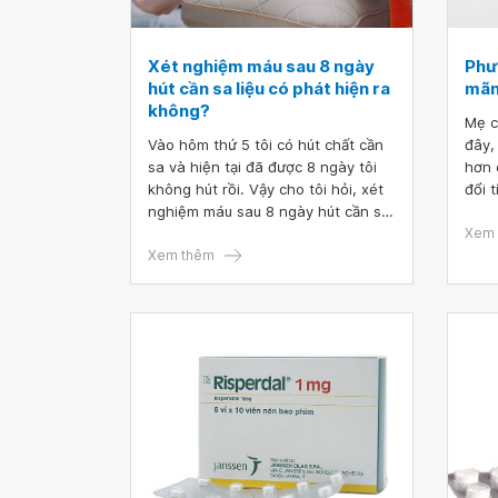
Xét nghiệm máu sau 8 ngày
Phư
hút cần sa liệu có phát hiện ra
mãn
không?
Mẹ c
Vào hôm thứ 5 tôi có hút chất cần
đây,
sa và hiện tại đã được 8 ngày tôi
hơn 
không hút rồi. Vậy cho tôi hỏi, xét
đổi 
nghiệm máu sau 8 ngày hút cần sa
ngườ
liệu có phát hiện ra không?
động
Xem 
Xem thêm
khi 
đầu 
sĩ c
phươ
tính