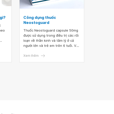
gì?
Công dụng thuốc
Neostoguard
c
theo
Thuốc Neostoguard capsule 50mg
được sử dụng trong điều trị các rối
loạn về thần kinh và tâm lý ở cả
sau
người lớn và trẻ em trên 6 tuổi. Vây
đây
những vấn đề nào cần quan tâm
khi sử dụng thuốc Neostoguard?
Xem thêm