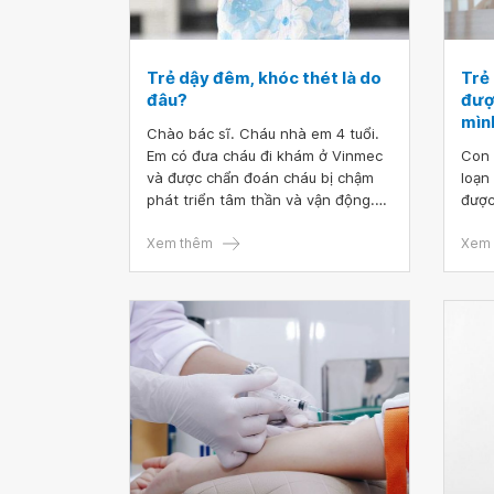
Trẻ dậy đêm, khóc thét là do
Trẻ
đâu?
đượ
mình
Chào bác sĩ. Cháu nhà em 4 tuổi.
Em có đưa cháu đi khám ở Vinmec
Con 
và được chẩn đoán cháu bị chậm
loạn
phát triển tâm thần và vận động.
được
Dạo gần đây, cháu thường dậy nửa
đêm, khóc thét lên và 20 phút sau
Xem thêm
Xem 
cháu mới ngủ tiếp . Bác sĩ cho hỏi
tình trạng của cháu như vậy có vấn
đề gì không ạ? Gia đình ở xa nên
không thể đưa cháu đi thăm khám
thường xuyên được, mong nhận
được sự tư vấn hỗ trợ của bác sĩ.
Em xin cảm ơn.