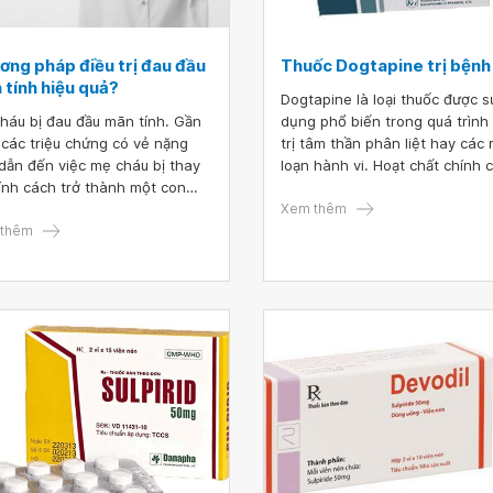
học hành kém không ạ?
ơng pháp điều trị đau đầu
Thuốc Dogtapine trị bệnh
 tính hiệu quả?
Dogtapine là loại thuốc được s
háu bị đau đầu mãn tính. Gần
dụng phổ biến trong quá trình
 các triệu chứng có vẻ nặng
trị tâm thần phân liệt hay các r
dẫn đến việc mẹ cháu bị thay
loạn hành vi. Hoạt chất chính 
tính cách trở thành một con
thuốc Dogtapine là Sulpirid 50
i hoàn toàn khác như hành
Vậy câu hỏi đặt ra là thuốc
Xem thêm
 và lời nói khác mọi ngày. Đôi
thêm
Dogtapine có tác dụng gì?
đau quá mẹ cháu còn tự đập
vào tường xong kêu gào. Bác
ho cháu lời khuyên với ạ, có
ng pháp điều trị đau đầu mãn
 hiệu quả không ạ?