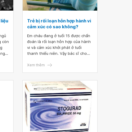
liệu
Trẻ bị rối loạn hỗn hợp hành vi
cảm xúc có sao không?
 ngủ
Em cháu đang ở tuổi 15 được chẩn
g còn
đoán là rối loạn hỗn hợp của hành
ng
vi và cảm xúc khởi phát ở tuổi
n ngủ
thanh thiếu niên. Vậy bác sĩ cho
em hỏi trẻ bị rối loạn hỗn hợp hành
giấc
vi cảm xúc có sao không? Em cháu
Xem thêm
 và
có phải dùng thuốc mãi không? Nếu
 chỉ
dừng thuốc có bị tái phát không
c chỗ
bác sĩ? Em cảm ơn.
p).
ưng
 phải
5
ông
ỗ
t và