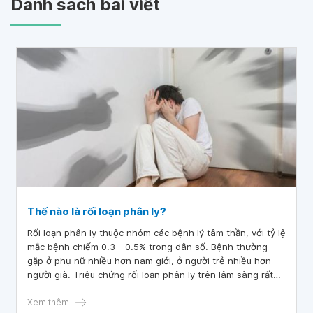
Danh sách bài viết
Thế nào là rối loạn phân ly?
Rối loạn phân ly thuộc nhóm các bệnh lý tâm thần, với tỷ lệ
mắc bệnh chiếm 0.3 - 0.5% trong dân số. Bệnh thường
gặp ở phụ nữ nhiều hơn nam giới, ở người trẻ nhiều hơn
người già. Triệu chứng rối loạn phân ly trên lâm sàng rất
phong phú, đa dạng và đôi khi không rõ nguyên nhân, vì
vậy thường gây nhiều khó khăn trong chẩn đoán và điều
Xem thêm