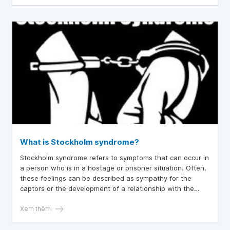
người đã rời bỏ các tôn giáo, các mối quan hệ lạm dụng
hoặc các tình huống đau thương khác.
What is Stockholm syndrome?
Stockholm syndrome refers to symptoms that can occur in
a person who is in a hostage or prisoner situation. Often,
these feelings can be described as sympathy for the
captors or the development of a relationship with the
captors.
Xem thêm