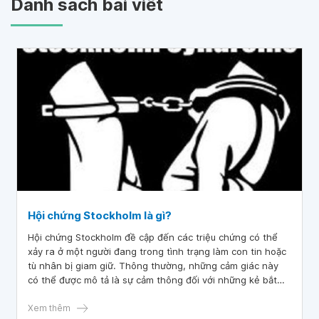
Danh sách bài viết
Hội chứng Stockholm là gì?
Hội chứng Stockholm đề cập đến các triệu chứng có thể
xảy ra ở một người đang trong tình trạng làm con tin hoặc
tù nhân bị giam giữ. Thông thường, những cảm giác này
có thể được mô tả là sự cảm thông đối với những kẻ bắt
giữ hoặc sự phát triển của mối quan hệ với những kẻ bắt
giữ. Phản ứng này cũng có thể được nhận ra ở những
Xem thêm