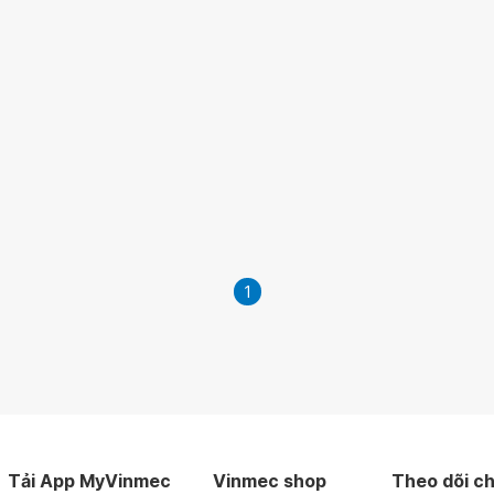
1
Tải App MyVinmec
Vinmec shop
Theo dõi ch