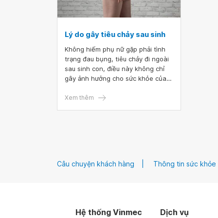
Lý do gây tiêu chảy sau sinh
Không hiếm phụ nữ gặp phải tình
trạng đau bụng, tiêu chảy đi ngoài
sau sinh con, điều này không chỉ
gây ảnh hưởng cho sức khỏe của
mẹ mà còn có thể ảnh hưởng đến
chất lượng sữa cho con bú do phải
Xem thêm
sử dụng các loại thuốc điều trị.
Câu chuyện khách hàng
Thông tin sức khỏe
Hệ thống Vinmec
Dịch vụ