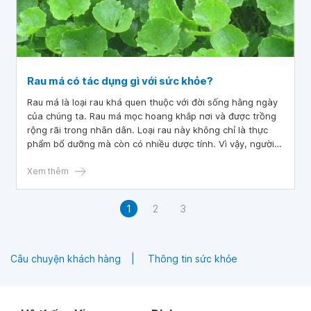
Rau má có tác dụng gì với sức khỏe?
Rau má là loại rau khá quen thuộc với đời sống hằng ngày
của chúng ta. Rau má mọc hoang khắp nơi và được trồng
rộng rãi trong nhân dân. Loại rau này không chỉ là thực
phẩm bổ dưỡng mà còn có nhiều dược tính. Vì vậy, người
ta đã biết sử dụng loại rau má như một vị thuốc chữa
bệnh.
Xem thêm
1
2
3
Câu chuyện khách hàng
Thông tin sức khỏe