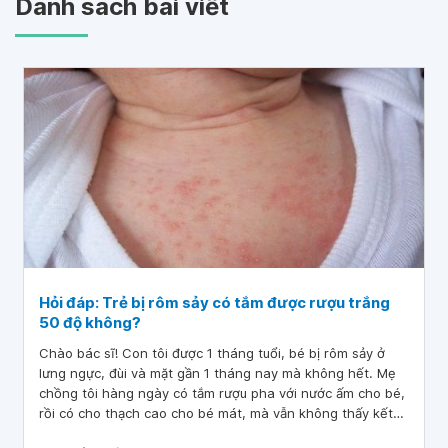
Danh sách bài viết
Hỏi đáp: Trẻ bị rôm sảy có tắm được rượu trắng
50 độ không?
Chào bác sĩ! Con tôi được 1 tháng tuổi, bé bị rôm sảy ở
lưng ngực, đùi và mặt gần 1 tháng nay mà không hết. Mẹ
chồng tôi hàng ngày có tắm rượu pha với nước ấm cho bé,
rồi có cho thạch cao cho bé mát, mà vẫn không thấy kết
quả gì.