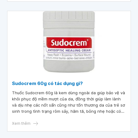
Sudocrem 60g có tác dụng gì?
Thuốc Sudocrem 60g là kem dùng ngoài da giúp bảo vệ và
khôi phục độ mềm mượt của da, đồng thời giúp làm lành
và dịu nhẹ các nốt sẩn cũng như tổn thương da của trẻ sơ
sinh trong tình trạng rôm sảy, hăm tã, bỏng nhẹ hoặc có
trầy xước,... Vậy thuốc Sudocrem 60g có tác dụng gì?
Xem thêm