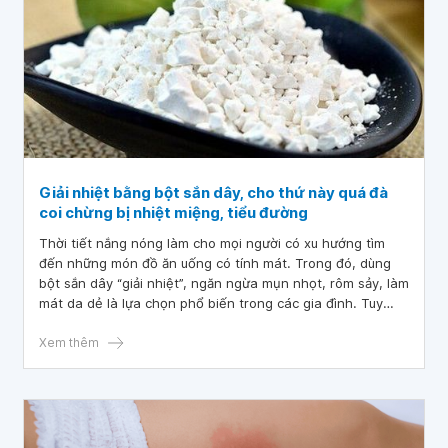
Giải nhiệt bằng bột sắn dây, cho thứ này quá đà
coi chừng bị nhiệt miệng, tiểu đường
Thời tiết nắng nóng làm cho mọi người có xu hướng tìm
đến những món đồ ăn uống có tính mát. Trong đó, dùng
bột sắn dây “giải nhiệt”, ngăn ngừa mụn nhọt, rôm sảy, làm
mát da dẻ là lựa chọn phổ biến trong các gia đình. Tuy
nhiên, không phải ai cũng biết sử dụng thức uống này
đúng cách.
Xem thêm