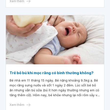
Xem thêm
Trẻ bỏ bú khi mọc răng có bình thường không?
Bé nhà em 11 tháng 15 ngày. Bé nặng khoảng 9.5kg ạ. Bé
mọc răng sưng nướu và sốt 1 ngày 2 đêm. Lúc sốt bé bỏ
ăn nhưng vẫn bú sữa (bú ít hơn ngày thường nhưng em có
tăng thêm cữ). Hôm nay, bé khỏe nhưng lại nổi rôm sảy và
không chịu bú sữa. Lúc khỏe bé ăn 1 ngày 3 cữ cháo
(khoảng lưng chén) và 3 cữ sữa mỗi cữ 240ml, trẻ bỏ bú
Xem thêm
khi mọc răng có bình thường không