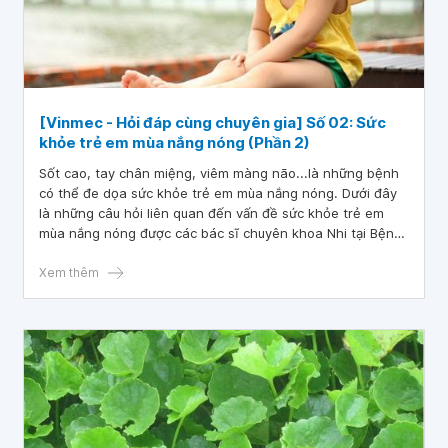
[Vinmec - Hỏi đáp cùng chuyên gia] Số 02: Sức
khỏe trẻ em mùa nắng nóng (Phần 2)
Sốt cao, tay chân miệng, viêm màng não...là những bệnh
có thể đe dọa sức khỏe trẻ em mùa nắng nóng. Dưới đây
là những câu hỏi liên quan đến vấn đề sức khỏe trẻ em
mùa nắng nóng được các bác sĩ chuyên khoa Nhi tại Bệnh
viện Đa khoa Quốc tế Vinmec giải đáp.
Xem thêm