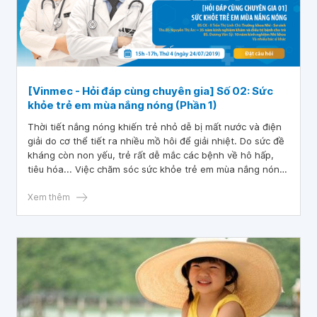
[Vinmec - Hỏi đáp cùng chuyên gia] Số 02: Sức
khỏe trẻ em mùa nắng nóng (Phần 1)
Thời tiết nắng nóng khiến trẻ nhỏ dễ bị mất nước và điện
giải do cơ thể tiết ra nhiều mồ hôi để giải nhiệt. Do sức đề
kháng còn non yếu, trẻ rất dễ mắc các bệnh về hô hấp,
tiêu hóa... Việc chăm sóc sức khỏe trẻ em mùa nắng nóng
đúng cách sẽ giúp trẻ thích nghi tốt với thời tiết và tăng
sức đề kháng với những tác nhân gây hại xung quanh.
Xem thêm