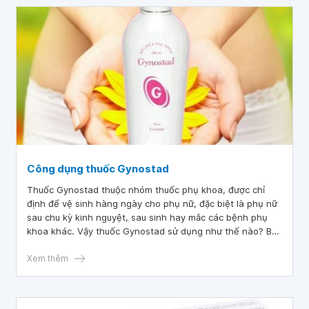
Công dụng thuốc Gynostad
Thuốc Gynostad thuộc nhóm thuốc phụ khoa, được chỉ
định để vệ sinh hàng ngày cho phụ nữ, đặc biệt là phụ nữ
sau chu kỳ kinh nguyệt, sau sinh hay mắc các bệnh phụ
khoa khác. Vậy thuốc Gynostad sử dụng như thế nào? Bài
viết dưới đây sẽ cung cấp những thông tin cần thiết về tác
dụng và lưu ý khi sử dụng thuốc này.
Xem thêm