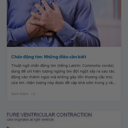
Chấn động tim: Những điều cần biết
Thuật ngữ chấn động tim (tiếng Latinh: Commotio cordis)
dùng để chỉ hiện tượng ngừng tim đột ngột xảy ra sau tác
động vào thành ngực mà không gây tổn thương cấu trúc
của tim. Hiện tượng này được đề cập khá sớm trong y văn
châu u từ những năm 1700 khi có 1 số vận động viên đang
khỏe mạnh bỗng bị đột tử sau 1 va chạm trong khi thi đấu.
Xem thêm