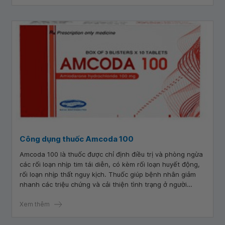
Công dụng thuốc Amcoda 100
Amcoda 100 là thuốc được chỉ định điều trị và phòng ngừa
các rối loạn nhịp tim tái diễn, có kèm rối loạn huyết động,
rối loạn nhịp thất nguy kịch. Thuốc giúp bệnh nhân giảm
nhanh các triệu chứng và cải thiện tình trạng ở người
bệnh, giảm thiểu nguy cơ biến chứng. Thuốc Amcoda 100
là thuốc kê đơn dành cho người lớn.
Xem thêm