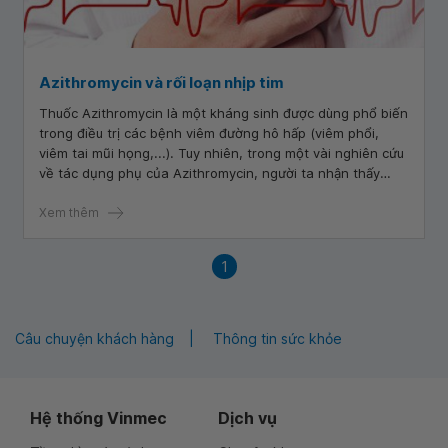
Azithromycin và rối loạn nhịp tim
Thuốc Azithromycin là một kháng sinh được dùng phổ biến
trong điều trị các bệnh viêm đường hô hấp (viêm phổi,
viêm tai mũi họng,...). Tuy nhiên, trong một vài nghiên cứu
về tác dụng phụ của Azithromycin, người ta nhận thấy
rằng bệnh nhân có một số yếu tố nguy cơ sẽ có thể bị rối
loạn nhịp tim khi sử dụng Azithromycin.
Xem thêm
1
Câu chuyện khách hàng
Thông tin sức khỏe
Hệ thống Vinmec
Dịch vụ