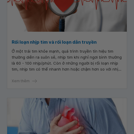
Rối loạn nhịp tim và rối loạn dẫn truyền
Ở một trái tim khỏe mạnh, quá trình truyền tín hiệu tim
thường diễn ra suôn sẻ, nhịp tim khi nghỉ ngơi bình thường
là 60 - 100 nhịp/phút. Còn ở những người bị rối loạn nhịp
tim, nhịp tim có thể nhanh hơn hoặc chậm hơn so với nhịp
tim bình thường. Điều này có thể gây ra các dấu hiệu và
triệu chứng khó chịu, đe dọa tính mạng người bệnh.
Xem thêm