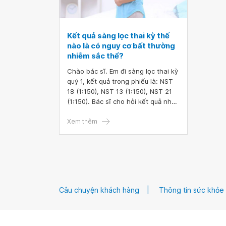
Kết quả sàng lọc thai kỳ thế
nào là có nguy cơ bất thường
nhiễm sắc thể?
Chào bác sĩ. Em đi sàng lọc thai kỳ
quý 1, kết quả trong phiếu là: NST
18 (1:150), NST 13 (1:150), NST 21
(1:150). Bác sĩ cho hỏi kết quả như
vậy thì có sao không ạ? Mong bác
sĩ tư vấn giúp em. Em xin cảm ơn ạ.
Xem thêm
Câu chuyện khách hàng
Thông tin sức khỏe