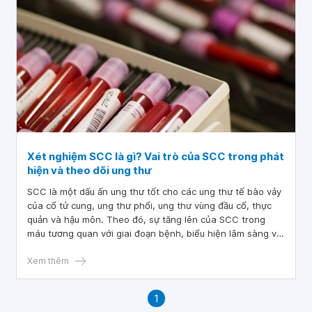
Xét nghiệm SCC là gì? Vai trò của SCC trong phát
hiện và theo dõi ung thư
SCC là một dấu ấn ung thư tốt cho các ung thư tế bào vảy
của cổ tử cung, ung thư phổi, ung thư vùng đầu cổ, thực
quản và hậu môn. Theo đó, sự tăng lên của SCC trong
máu tương quan với giai đoạn bệnh, biểu hiện lâm sàng và
sự tái phát của khối u. Xét nghiệm SCC dễ thực hiện, tác
dụng hỗ trợ chẩn đoán sớm, điều trị kịp thời, mang lại hiệu
Xem thêm
quả điều trị cao cho người bệnh.
1