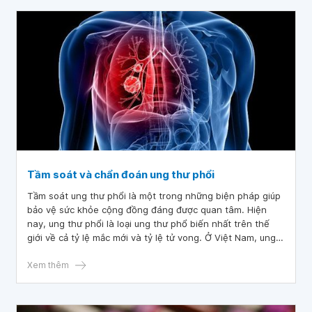
Tầm soát và chẩn đoán ung thư phổi
Tầm soát ung thư phổi là một trong những biện pháp giúp
bảo vệ sức khỏe cộng đồng đáng được quan tâm. Hiện
nay, ung thư phổi là loại ung thư phổ biến nhất trên thế
giới về cả tỷ lệ mắc mới và tỷ lệ tử vong. Ở Việt Nam, ung
thư phổi đứng thứ hai chỉ sau ung thư gan, với khoảng
23.600 trường hợp phát hiện mới và 20.700 trường hợp tử
Xem thêm
vong hàng năm.