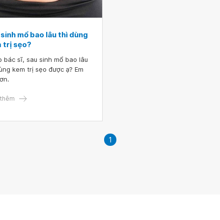
sinh mổ bao lâu thì dùng
 trị sẹo?
 bác sĩ, sau sinh mổ bao lâu
dùng kem trị sẹo được ạ? Em
ơn.
thêm
1