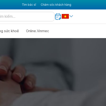
Tìm bác sĩ
Chăm sóc khách hàng
ng sức khoẻ
Online.Vinmec