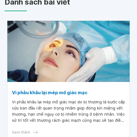
Danh sách bài viết
Vi phẫu khâu lại mép mổ giác mạc
Vi phẫu khâu lại mép mổ giác mạc do bị thương là bước cấp
cứu ban đầu rất quan trọng nhằm giúp đóng kín miệng vết
thương, hạn chế nguy cơ bị nhiễm trùng ở bệnh nhân. Việc
xử trí tốt vết thương rách giác mạch củng mạc sẽ tạo điều
kiện thuận lợi cho các bước xử trí tiếp theo đồng thời có
thể hạn chế được các biến chứng xảy ra cho mắt khi thực
Xem thêm