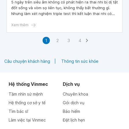
5 ngày trên siêu âm không có phát hiện ra thai nhi bị dị tật
đốt sống và vòm sọ liên tục, không thấy bất thường gì.
Nhưng làm xét nghiệm triple test thì kết luận thai nhi có
nguy cơ cao dị tật ống thần kinh. Giờ em phải làm sao ạ,
và khi nào nên kiểm tra lại ạ, cần theo dõi thai hay phải
Xem thêm
làm sao em rất lo lắng hoang mang. Mong bác sĩ tư vấn
giúp e cảm ơn bác sĩ nhiều
1
2
3
4
Câu chuyện khách hàng
Thông tin sức khỏe
Hệ thống Vinmec
Dịch vụ
Tầm nhìn sứ mệnh
Chuyên khoa
Hệ thống cơ sở y tế
Gói dịch vụ
Tìm bác sĩ
Bảo hiểm
Làm việc tại Vinmec
Đặt lịch hẹn