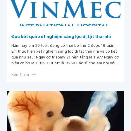
Đọc kết quả xét nghiệm sàng lọc dị tật thai nhi
Năm nay em 29 tuổi, đang có thai bé thứ 2 được 16 tuần.
Em thực hiện xét nghiệm sàng lọc dị tật thai nhi và có kết
quả như sau: Nguy cơ trisomy 21 nền tảng là 1:977 Nguy cơ
hiệu chỉnh là 1:329 Cut off là 1:250 Bác sĩ cho em hỏi với
kết quả xét nghiệm sàng lọc dị tật thai nhi như vậy thì em
có được xem là nguy cơ cao không? Em nên làm thêm xét
Xem thêm
nghiệm gì? Mong bác sĩ tư vấn giúp em. Em xin cảm ơn.