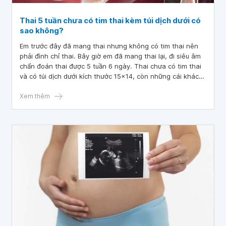
Thai 5 tuần chưa có tim thai kèm túi dịch dưới có
sao không?
Em trước đây đã mang thai nhưng không có tim thai nên
phải đình chỉ thai. Bây giờ em đã mang thai lại, đi siêu âm
chẩn đoán thai được 5 tuần 6 ngày. Thai chưa có tim thai
và có túi dịch dưới kích thước 15×14, còn những cái khác
bình thường. Vậy bác sĩ cho em hỏi thai 5 tuần chưa có tim
thai kèm túi dịch dưới có sao không? Em cảm ơn bác sĩ.
Xem thêm