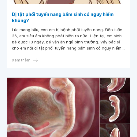
Dị tật phổi tuyến nang bẩm sinh có nguy hiểm
không?
Lúc mang bầu, con em bị bệnh phổi tuyến nang. Đến tuần
36, em siêu âm không phát hiện ra nữa. Hiện tại, em sinh
bé được 13 ngày, bé vẫn ăn ngủ bình thường. Vậy bác sĩ
cho em hỏi dị tật phổi tuyến nang bẩm sinh có nguy hiểm
không? Em có nên cho con đi chụp CT phổi luôn không?
Chụp như vậy có an toàn không và có ảnh hưởng tới em
Xem thêm
bé không?