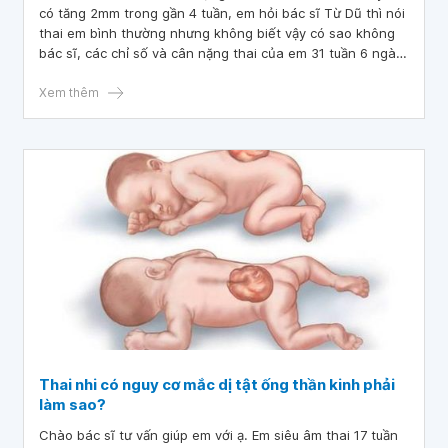
có tăng 2mm trong gần 4 tuần, em hỏi bác sĩ Từ Dũ thì nói
thai em bình thường nhưng không biết vậy có sao không
bác sĩ, các chỉ số và cân nặng thai của em 31 tuần 6 ngày
như vậy là có bình thường ko bác sĩ, em xin cảm ơn!
Xem thêm
Thai nhi có nguy cơ mắc dị tật ống thần kinh phải
làm sao?
Chào bác sĩ tư vấn giúp em với ạ. Em siêu âm thai 17 tuần