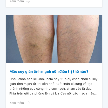
nào thưa bác sĩ
Xem thêm
Mắc suy giãn tĩnh mạch nên điều trị thế nào?
Cháu chào bác sĩ! Cháu năm nay 21 tuổi, chân cháu bị suy
giãn tĩnh mạch từ khi còn nhỏ. Giờ chân bị sưng và tạo
thành những cục cứng như cục hạch, chạm vào là đau.
Phía trên gối thì phồng lên và khi đau nổi các mạch máu
lên rất rõ. Sáng nay cháu ngủ dậy thì rất đau và nhói
không thẳng được chân ra . Bác sĩ có thể tư vấn và cho
Xem thêm
cháu biết cách khắc phục được không ạ? Cháu cảm ơn!