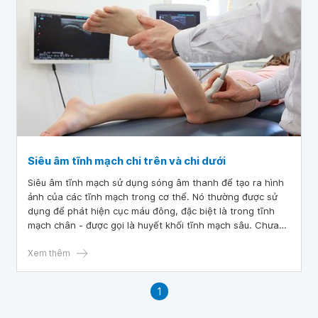
Siêu âm tĩnh mạch chi trên và chi dưới
Siêu âm tĩnh mạch sử dụng sóng âm thanh để tạo ra hình
ảnh của các tĩnh mạch trong cơ thể. Nó thường được sử
dụng để phát hiện cục máu đông, đặc biệt là trong tĩnh
mạch chân - được gọi là huyết khối tĩnh mạch sâu. Chưa
thấy báo cáo nào về tác hại của siêu âm. Đôi khi, bạn có
thể được yêu cầu không ăn hoặc uống bất cứ thứ gì ngoài
Xem thêm
nước từ sáu đến tám giờ trước đó. Nếu không, cần ít hoặc
không cần chuẩn bị đặc biệt cho quy trình này. Để đồ
1
trang sức ở nhà và mặc quần áo rộng rãi, thoải mái. Bạn có
thể được yêu cầu mặc áo choàng.