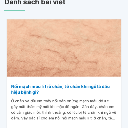
Danh sách bài viết
Nổi mạch máu li ti ở chân, tê chân khi ngủ là dấu
hiệu bệnh gì?
Ở chân và đùi em thấy nổi nên những mạch máu đỏ li ti
gây mất thẩm mỹ mỗi khi mặc đồ ngắn. Gần đây, chân em
có cảm giác mỏi, thỉnh thoảng, có lúc bị tê chân khi ngủ về
đêm. Vậy bác sĩ cho em hỏi nổi mạch máu li ti ở chân, tê
chân khi ngủ là dấu hiệu bệnh gì? Em nên điều trị như thế