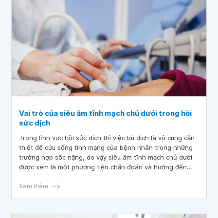
Vai trò của siêu âm tĩnh mạch chủ dưới trong hồi
sức dịch
Trong lĩnh vực hồi sức dịch thì việc bù dịch là vô cùng cần
thiết để cứu sống tính mạng của bệnh nhân trong những
trường hợp sốc nặng, do vậy siêu âm tĩnh mạch chủ dưới
được xem là một phương tiện chẩn đoán và hướng đến
những nguyên nhân gây sốc nhanh chóng, thuận lợi, dễ
thực hiện và an toàn cho bệnh nhân.
Xem thêm