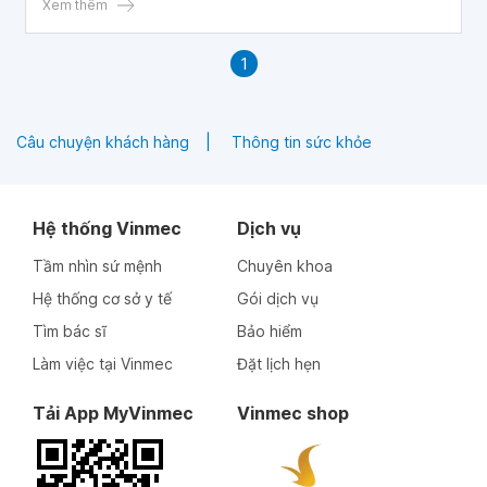
mạc tử cung hay tại cổ tử cung.
Xem thêm
1
Câu chuyện khách hàng
Thông tin sức khỏe
Hệ thống Vinmec
Dịch vụ
Tầm nhìn sứ mệnh
Chuyên khoa
Hệ thống cơ sở y tế
Gói dịch vụ
Tìm bác sĩ
Bảo hiểm
Làm việc tại Vinmec
Đặt lịch hẹn
Tải App MyVinmec
Vinmec shop