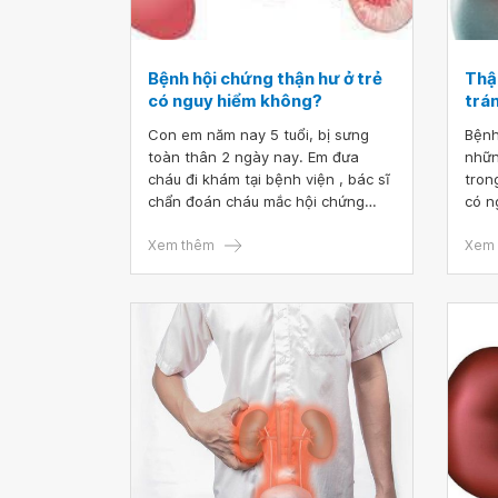
Bệnh hội chứng thận hư ở trẻ
Thậ
có nguy hiểm không?
trá
Con em năm nay 5 tuổi, bị sưng
Bệnh
toàn thân 2 ngày nay. Em đưa
nhữn
cháu đi khám tại bệnh viện , bác sĩ
tron
chẩn đoán cháu mắc hội chứng
có n
thận hư. Lúc đầu, cân nặng của
tính
cháu là 22kg, sau 3 ngày điều trị
Xem thêm
trên
Xem 
cháu bị sụt 2kg (cháu nặng hơn
bệnh
19kg trước lúc mắc bệnh). Người
cháu bây giờ cũng bớt phù nhưng
gia đình vẫn không yên tâm. Bác sĩ
cho em hỏi, bệnh hội chứng thận
hư ở trẻ có nguy hiểm không?