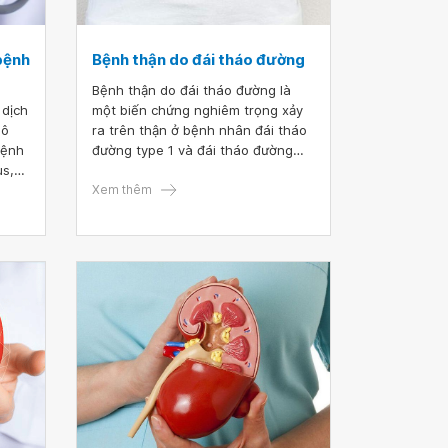
 bệnh
Bệnh thận do đái tháo đường
Bệnh thận do đái tháo đường là
 dịch
một biến chứng nghiêm trọng xảy
mô
ra trên thận ở bệnh nhân đái tháo
bệnh
đường type 1 và đái tháo đường
us,
type 2. Khoảng 25% bệnh nhân đái
ảnh
tháo đường có xuất hiện biến
Xem thêm
rong
chứng thận.