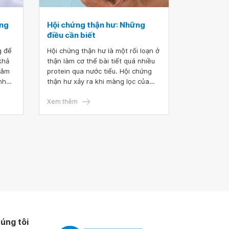
ổng
Hội chứng thận hư: Những
điều cần biết
g để
Hội chứng thận hư là một rối loạn ở
khả
thận làm cơ thể bài tiết quá nhiều
 âm
protein qua nước tiểu. Hội chứng
nh
thận hư xảy ra khi màng lọc của
rạng
cầu thận bị viêm và tổn thương
ị có
(đơn vị lọc của thận). Màng lọc cầu
Xem thêm
y suy
thận có tác dụng lọc máu trong cơ
hay
thể khi đi qua thận.
úng tôi