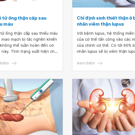
i tử ống thận cấp sau
Chỉ định sinh thiết thận ở
ếu máu
nhân viêm thận lupus
 tử ống thận cấp sau thiếu máu
Với bệnh lupus, hệ thống miễn
o mao mạch bị tắc nghẽn khiến
của cơ thể tấn công vào các 
không thể tuần hoàn đến cơ
của chính cơ thể. Có tới 60% 
 này. Tình trạng xuất hiện chủ
nhân lupus sẽ bị viêm thận lup
ở những người bệnh bị huyết
xảy ra khi tự kháng thể lupus 
hấp, mất nước và nhiễm khuẩn
thêm
hưởng đến các cấu trúc bên t
Xem thêm
. Đây là một bệnh lý nặng và
thận có nhiệm vụ lọc chất thải.
ệ tử vong cao nếu không phát
và điều trị kịp thời.