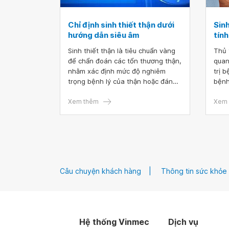
Chỉ định sinh thiết thận dưới
Sinh
hướng dẫn siêu âm
tính
Sinh thiết thận là tiêu chuẩn vàng
Thủ 
để chẩn đoán các tổn thương thận,
quan
nhằm xác định mức độ nghiêm
trị b
trọng bệnh lý của thận hoặc đánh
bệnh
giá mức độ đáp ứng của phương
thận
pháp điều trị. Bệnh nhân có thể
Xem thêm
thươ
Xem 
cần sinh thiết thận nếu đã từng
phần
ghép thận nhưng thận hoạt động
cấu 
không hiệu quả.
Câu chuyện khách hàng
Thông tin sức khỏe
Hệ thống Vinmec
Dịch vụ