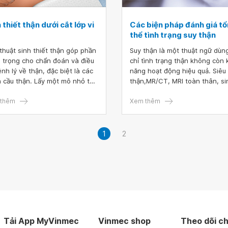
 thiết thận dưới cắt lớp vi
Các biện pháp đánh giá t
thể tình trạng suy thận
thuật sinh thiết thận góp phần
Suy thận là một thuật ngữ dùn
 trọng cho chẩn đoán và điều
chỉ tình trạng thận không còn 
ệnh lý về thận, đặc biệt là các
năng hoạt động hiệu quả. Siêu
 cầu thận. Lấy một mô nhỏ từ
thận,MR/CT, MRI toàn thân, si
 để nghiên cứu những tổn
thiết là cách chẩn đoán tình t
ng, sự lắng đọng các thành
thêm
bệnh. Các phương pháp điều tr
Xem thêm
 miễn dịch và tổn thương siêu
thể giải quyết nguyên nhân gâ
trúc thận.
thận hoặc tập trung vào việc t
thế chức năng thận.
1
2
Tải App MyVinmec
Vinmec shop
Theo dõi ch