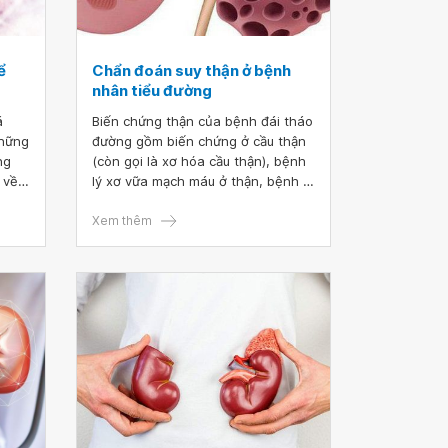
ể
Chẩn đoán suy thận ở bệnh
nhân tiểu đường
á
Biến chứng thận của bệnh đái tháo
những
đường gồm biến chứng ở cầu thận
ng
(còn gọi là xơ hóa cầu thận), bệnh
 về
lý xơ vữa mạch máu ở thận, bệnh lý
can
nhiễm trùng ở thận và đường niệu.
t
Chẩn đoán suy thận ở bệnh nhân
Xem thêm
iệm máu
tiểu đường là cần thiết trong điều
trị bệnh hiệu quả cũng như phòng
ngừa biến chứng.