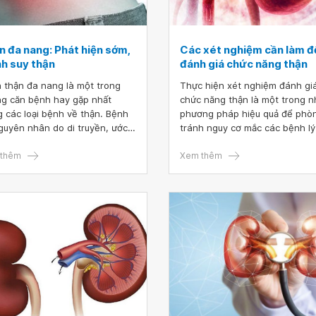
n đa nang: Phát hiện sớm,
Các xét nghiệm cần làm đ
nh suy thận
đánh giá chức năng thận
 thận đa nang là một trong
Thực hiện xét nghiệm đánh gi
g căn bệnh hay gặp nhất
chức năng thận là một trong 
g các loại bệnh về thận. Bệnh
phương pháp hiệu quả để phò
guyên nhân do di truyền, ước
tránh nguy cơ mắc các bệnh lý
, có khoảng 12,5 triệu người
thận và kịp thời có biện pháp 
 thế giới đang phải mang căn
thêm
thiệp khi có bất cứ dấu hiệu bấ
Xem thêm
 này
thường nào. 1. Các xét ngh