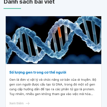
Danh sách bài viết
Số lượng gen trong cơ thể người
Gen là đơn vị vật lý và chức năng cơ bản của di truyền. Bộ
gen con người được cấu tạo từ DNA, trong đó một số gen
cung cấp hướng dẫn để tạo ra các phân tử gọi là protein.
Tuy nhiên, nhiều gen không tham gia vào việc mã hóa
protein. Ở người, kích thước của các gen rất đa dạng, dao
động từ vài trăm bazơ DNA đến hơn 2 triệu bazơ.
Xem thêm