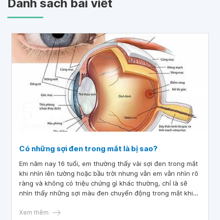
Danh sách bài viết
Có những sợi đen trong mắt là bị sao?
Em năm nay 16 tuổi, em thường thấy vài sợi đen trong mắt
khi nhìn lên tường hoặc bầu trời nhưng vẫn em vẫn nhìn rõ
ràng và không có triệu chứng gì khác thường, chỉ là sẽ
nhìn thấy những sợi màu đen chuyển động trong mắt khi
nhìn lên tường, ít chứ không nhiều ạ. Bác sĩ cho em hỏi có
những sợi đen trong mắt là bị sao?
Xem thêm