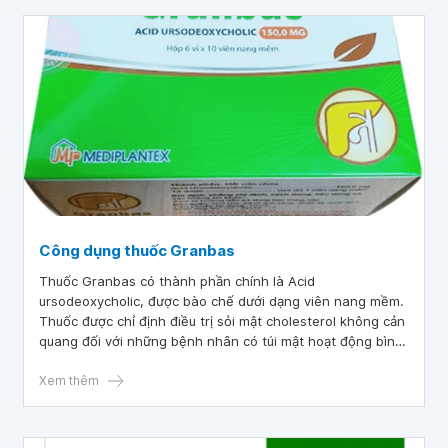
Công dụng thuốc Granbas
Thuốc Granbas có thành phần chính là Acid
ursodeoxycholic, được bào chế dưới dạng viên nang mềm.
Thuốc được chỉ định điều trị sỏi mật cholesterol không cản
quang đối với những bệnh nhân có túi mật hoạt động bình
thường. Cùng nắm rõ công dụng của thuốc Granbas và
những lưu ý quan trọng khi dùng thuốc trong bài viết dưới
Xem thêm
đây.