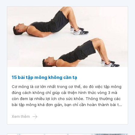
15 bài tập mông không cần tạ
Cơ mông là cơ lớn nhất trong cơ thể, do đó việc tập mông
đúng cách không chỉ giúp cải thiện hình thức vòng 3 mà
còn đem lại nhiều lợi ích cho sức khỏe. Thông thường các
bài tập mông khá đơn giản, bạn chỉ cần hoàn thành bài tập
cơ mông 2 lần một tuần sẽ thấy kết quả rõ rệt chỉ sau 1
hoặc 2 tháng. Dưới đây là 15 bài tập mông gym không cần
Xem thêm
tạ giúp bạn rèn luyện để có một thân hình săn chắc, khỏe
mạnh và quyến rũ.