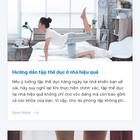
Hướng dẫn tập thể dục ở nhà hiệu quả
Nếu ý tưởng tập thể dục hàng ngày tại nhà khiến bạn uể
oải, hãy suy nghĩ lại! Khi thực hiện chính xác, tập thể dục
tại nhà hiệu quả không chỉ cho vóc dáng mà còn bao gồm
cả sức khỏe của bạn. Vì vậy, cho dù phòng tập không phải
là nơi yêu thích của bạn hay bạn đang thiếu thời gian, hãy
dọn ra một khoảng trống ở bất kỳ đâu trong nhà và tập
Xem thêm
luyện. Dưới đây là một số gợi ý các bài tập thể dục tại nhà
hiệu quả.