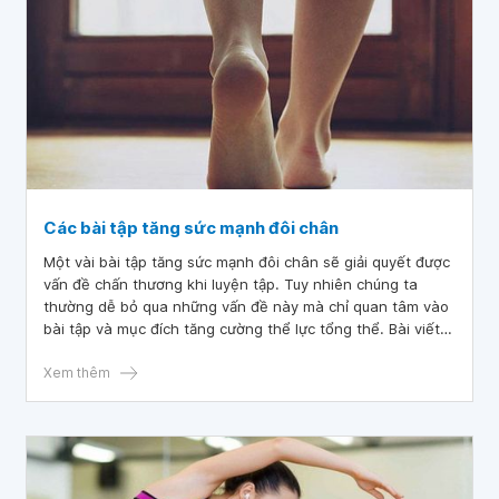
Các bài tập tăng sức mạnh đôi chân
Một vài bài tập tăng sức mạnh đôi chân sẽ giải quyết được
vấn đề chấn thương khi luyện tập. Tuy nhiên chúng ta
thường dễ bỏ qua những vấn đề này mà chỉ quan tâm vào
bài tập và mục đích tăng cường thể lực tổng thể. Bài viết
sau đây xin đưa ra cho bạn một số cách tập sức mạnh đôi
chân hiệu quả.
Xem thêm