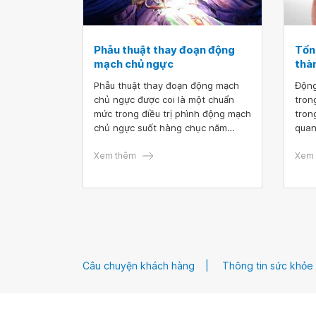
Phẫu thuật thay đoạn động
Tổn
mạch chủ ngực
thà
Phẫu thuật thay đoạn động mạch
Động
chủ ngực được coi là một chuẩn
tron
mức trong điều trị phình động mạch
tron
chủ ngực suốt hàng chục năm
quan
trước đây. Hiện nay phương pháp
tách
này dần được thay thế bằng những
Xem thêm
nguy
Xem 
kỹ thuật mới hiệu quả hơn.
đến 
kịp t
Câu chuyện khách hàng
Thông tin sức khỏe