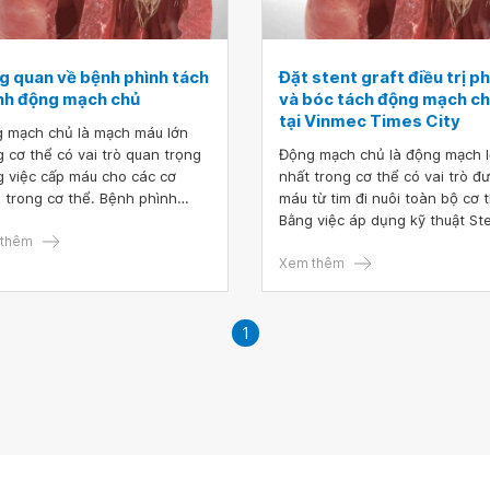
g quan về bệnh phình tách
Đặt stent graft điều trị p
nh động mạch chủ
và bóc tách động mạch c
tại Vinmec Times City
 mạch chủ là mạch máu lớn
g cơ thể có vai trò quan trọng
Động mạch chủ là động mạch 
g việc cấp máu cho các cơ
nhất trong cơ thể có vai trò đ
 trong cơ thể. Bệnh phình
máu từ tim đi nuôi toàn bộ cơ 
 động mạch chủ là bệnh lý
Bằng việc áp dụng kỹ thuật St
 hiểm có nguy cơ vỡ mạch dẫn
thêm
Graft trong điều trị bệnh lý độ
tử vong nếu không can thiệp
mạch chủ là bước đột phá của
Xem thêm
hời
Y học hiện đại
1