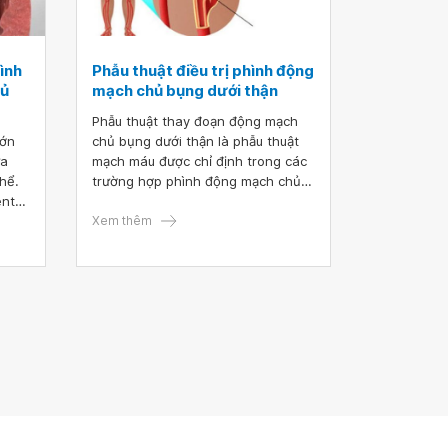
hình
Phẫu thuật điều trị phình động
hủ
mạch chủ bụng dưới thận
Phẫu thuật thay đoạn động mạch
lớn
chủ bụng dưới thận là phẫu thuật
ưa
mạch máu được chỉ định trong các
thể.
trường hợp phình động mạch chủ
ent
bụng dưới thận và tắc động mạch
ng
chủ bụng dưới thận.
Xem thêm
 nền