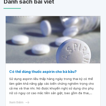
Danh sách bài viết
Có thể dùng thuốc aspirin cho bà bầu?
Sử dụng aspirin liều thấp hàng ngày trong thai kỳ có thể
làm giảm khả năng gặp các biến chứng nghiêm trọng cho
cả mẹ và thai nhi. Nó được khuyến nghị sử dụng cho phụ
nữ có nguy cơ cao mắc tiền sản giật, bao gồm đa thai,
bệnh thận, có tiền sử tiền sản giật, tiểu đường và tăng
huyết áp mãn tính.
Xem thêm