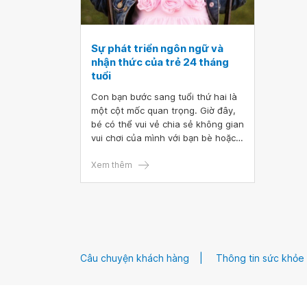
Sự phát triển ngôn ngữ và
nhận thức của trẻ 24 tháng
tuổi
Con bạn bước sang tuổi thứ hai là
một cột mốc quan trọng. Giờ đây,
bé có thể vui vẻ chia sẻ không gian
vui chơi của mình với bạn bè hoặc
anh chị em. Ở giai đoạn này, trẻ
mới biết đi có thể sử dụng mọi thứ
Xem thêm
theo cách trẻ dự định như đi vòng
quanh với điện thoại gần tai hoặc
sử dụng chải tóc đúng cách. Trong
bài viết này, chúng tôi sẽ cung cấp
những thông tin hữu ích để cha mẹ
hiểu về sự phát triển ngôn ngữ và
Câu chuyện khách hàng
Thông tin sức khỏe
phát triển nhận thức của trẻ 24
tháng tuổi. Bài báo này cũng giải
thích các giai đoạn bình thường
của sự phát triển ngôn ngữ và