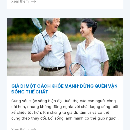
Xem thêm
GIÀ ĐI MỘT CÁCH KHỎE MẠNH: ĐỪNG QUÊN VẬN
ĐỘNG THỂ CHẤT
Cùng với cuộc sống hiện đại, tuổi thọ của con người càng
dài hơn, nhưng không đồng nghĩa với chất lượng sống tuổi
xế chiều tốt hơn. Khi chúng ta già đi, tâm trí và cơ thể
cũng theo thay đổi. Lối sống lành mạnh có thể giúp người
có tuổi đương đầu với những thay đổi đó, cũng như giúp
ngăn ngừa một số vấn đề sức khỏe và giúp người có tuổi
Xem thêm