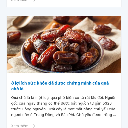
tận hưởng mỗi ngày ý nghĩa.
8 lợi ích sức khỏe đã được chứng minh của quả
chà là
Quả chà là là một loại quả phổ biến có từ rất lâu đời. Nguồn
gốc của ngày tháng có thể được bắt nguồn từ gần 5320
trước Công nguyên. Trái cây là một mặt hàng chủ yếu của
người dân ở Trung Đông và Bắc Phi. Chủ yếu được trồng ở
những vùng này, chà là mang lại lợi ích cao do thành phần
các chất dinh dưỡng đa lượng và nhiều vitamin, khoáng
Xem thêm