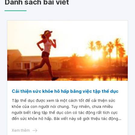
Danh sách bài viết
Cải thiện sức khỏe hô hấp bằng việc tập thể dục
Tập thể dục được xem là một cách tốt để cải thiện sức
khỏe của con người nói chung. Tuy nhiên, chưa nhiều
người biết rằng tập thể dục còn có tác động rất tích cực
đến sức khỏe hô hấp. Bài viết này sẽ giới thiệu tác động
của tập thể dục đến sức khỏe hô hấp và cách tập luyện để
tối đa hóa lợi ích này. Cải thiện sức khỏe hô hấp bằng việc
Xem thêm