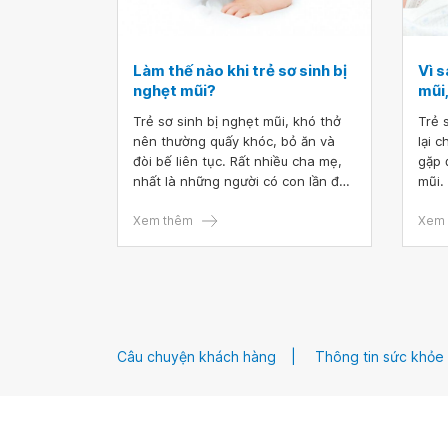
Làm thế nào khi trẻ sơ sinh bị
Vì s
nghẹt mũi?
mũi
Trẻ sơ sinh bị nghẹt mũi, khó thở
Trẻ 
nên thường quấy khóc, bỏ ăn và
lại 
đòi bế liên tục. Rất nhiều cha mẹ,
gặp đ
nhất là những người có con lần đầu
mũi.
thường cảm thấy hoang mang
khò 
không biết trẻ sơ sinh bị nghẹt mũi
Xem thêm
biệt 
Xem 
phải làm thế nào. Dưới đây là các
vì đ
cách cha mẹ có thể áp dụng để trẻ
tình
cảm thấy dễ chịu và mau chóng
khỏi bệnh.
Câu chuyện khách hàng
Thông tin sức khỏe