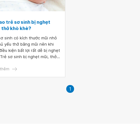
ao trẻ sơ sinh bị nghẹt
, thở khò khè?
sơ sinh có kích thước mũi nhỏ
chủ yếu thở bằng mũi nên khi
iều kiện bất lợi rất dễ bị nghẹt
 Trẻ sơ sinh bị nghẹt mũi, thở
khè cần theo dõi sát sao, đặc
là khi trẻ có biểu hiện khó thở
thêm
ó có thể là dấu hiệu cảnh báo
 trạng bệnh lý nặng.
1