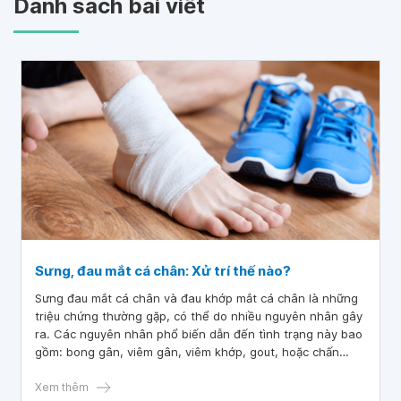
Danh sách bài viết
Sưng, đau mắt cá chân: Xử trí thế nào?
Sưng đau mắt cá chân và đau khớp mắt cá chân là những
triệu chứng thường gặp, có thể do nhiều nguyên nhân gây
ra. Các nguyên nhân phổ biến dẫn đến tình trạng này bao
gồm: bong gân, viêm gân, viêm khớp, gout, hoặc chấn
thương. Để xác định chính xác nguyên nhân và đưa ra
phương pháp điều trị phù hợp, người bệnh cần được khám
Xem thêm