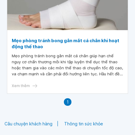
Mẹo phòng tránh bong gân mắt cá chân khi hoạt
động thể thao
Mẹo phòng tránh bong gân mắt cá chân giúp hạn chế
nguy cơ chấn thương mỗi khi tập luyện thể dục thể thao
hoặc tham gia vào các môn thể thao di chuyển tốc độ cao,
va chạm mạnh và cần phải đổi hướng liên tục. Hầu hết đều
rất đơn giản và ai cũng có thể áp dụng, từ những bài tập
tăng cường cơ chân cho đến lựa chọn loại giày phù hợp.
Xem thêm
1
Câu chuyện khách hàng
Thông tin sức khỏe