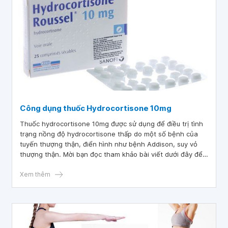
Công dụng thuốc Hydrocortisone 10mg
Thuốc hydrocortisone 10mg được sử dụng để điều trị tình
trạng nồng độ hydrocortisone thấp do một số bệnh của
tuyến thượng thận, điển hình như bệnh Addison, suy vỏ
thượng thận. Mời bạn đọc tham khảo bài viết dưới đây để
biết được nhiều hơn về công dụng của thuốc
hydrocortisone 10mg.
Xem thêm