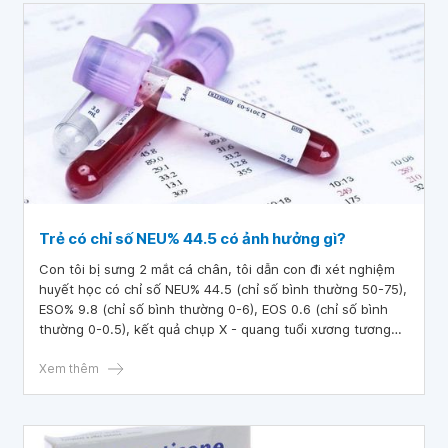
Trẻ có chỉ số NEU% 44.5 có ảnh hưởng gì?
Con tôi bị sưng 2 mắt cá chân, tôi dẫn con đi xét nghiệm
huyết học có chỉ số NEU% 44.5 (chỉ số bình thường 50-75),
ESO% 9.8 (chỉ số bình thường 0-6), EOS 0.6 (chỉ số bình
thường 0-0.5), kết quả chụp X - quang tuổi xương tương
đương với nam 11 tuổi. Vậy bác sĩ cho tôi hỏi trẻ có chỉ số
NEU% 44.5 có ảnh hưởng gì? Tôi cảm ơn bác sĩ.
Xem thêm