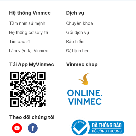
Hệ thống Vinmec
Dịch vụ
Tầm nhìn sứ mệnh
Chuyên khoa
Hệ thống cơ sở y tế
Gói dịch vụ
Tìm bác sĩ
Bảo hiểm
Làm việc tại Vinmec
Đặt lịch hẹn
Tải App MyVinmec
Vinmec shop
Theo dõi chúng tôi