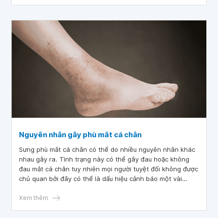
và đánh giá bởi bác sĩ chuyên khoa.
Nguyên nhân gây phù mắt cá chân
Sưng phù mắt cá chân có thể do nhiều nguyên nhân khác
nhau gây ra. Tình trạng này có thể gây đau hoặc không
đau mắt cá chân tuy nhiên mọi người tuyệt đối không được
chủ quan bởi đây có thể là dấu hiệu cảnh báo một vài
bệnh lý nguy hiểm.
Xem thêm