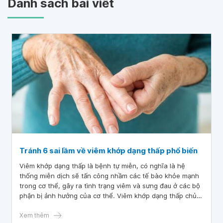
Danh sách bài viết
Tránh 6 sai lầm về viêm khớp dạng thấp phổ biến
Viêm khớp dạng thấp là bệnh tự miễn, có nghĩa là hệ
thống miễn dịch sẽ tấn công nhầm các tế bào khỏe mạnh
trong cơ thể, gây ra tình trạng viêm và sưng đau ở các bộ
phận bị ảnh hưởng của cơ thể. Viêm khớp dạng thấp chủ
yếu tấn công các khớp thường là nhiều khớp cùng một lúc
gây nên tình trạng viêm và sưng đau. Tuy nhiên, trong quá
Xem thêm