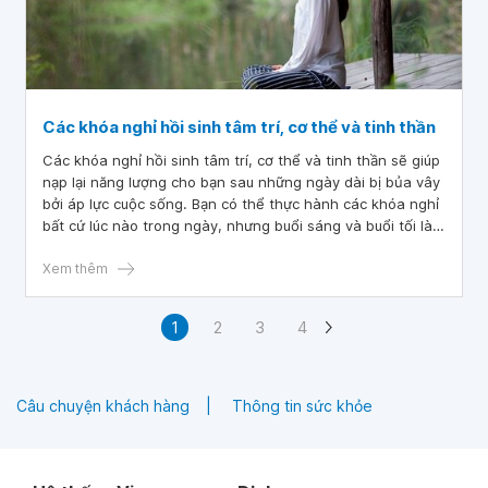
Các khóa nghỉ hồi sinh tâm trí, cơ thể và tinh thần
Các khóa nghỉ hồi sinh tâm trí, cơ thể và tinh thần sẽ giúp
nạp lại năng lượng cho bạn sau những ngày dài bị bủa vây
bởi áp lực cuộc sống. Bạn có thể thực hành các khóa nghỉ
bất cứ lúc nào trong ngày, nhưng buổi sáng và buổi tối là
những thời điểm tốt nhất vì đây là lúc trạng thái cơ thể tốt
nhất.
Xem thêm
1
2
3
4
Câu chuyện khách hàng
Thông tin sức khỏe