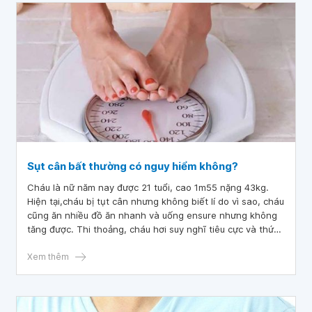
Sụt cân bất thường có nguy hiểm không?
Cháu là nữ năm nay được 21 tuổi, cao 1m55 nặng 43kg.
Hiện tại,cháu bị tụt cân nhưng không biết lí do vì sao, cháu
cũng ăn nhiều đồ ăn nhanh và uống ensure nhưng không
tăng được. Thi thoảng, cháu hơi suy nghĩ tiêu cực và thức
khuya và bị bệnh viêm xoang. Bác sĩ cho cháu hỏi, sụt cân
bất thường có nguy hiểm không? Có phải vì 3 nguyên do
Xem thêm
trên mà cháu không tăng được cân phải không?