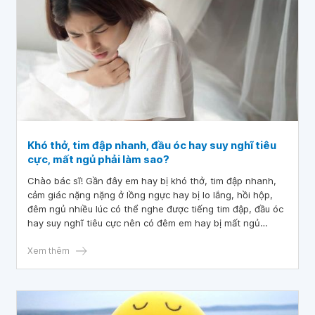
Khó thở, tim đập nhanh, đầu óc hay suy nghĩ tiêu
cực, mất ngủ phải làm sao?
Chào bác sĩ! Gần đây em hay bị khó thở, tim đập nhanh,
cảm giác nặng nặng ở lồng ngực hay bị lo lắng, hồi hộp,
đêm ngủ nhiều lúc có thể nghe được tiếng tim đập, đầu óc
hay suy nghĩ tiêu cực nên có đêm em hay bị mất ngủ
thường xuyên hoặc 3 đến 4 giờ sáng sáng mới ngủ được.
Vậy bác sĩ cho em hỏi khó thở, tim đập nhanh, đầu óc hay
Xem thêm
suy nghĩ tiêu cực, mất ngủ phải làm sao? Mong bác sĩ tư
vấn và giải đáp. Em xin chân thành cảm ơn!