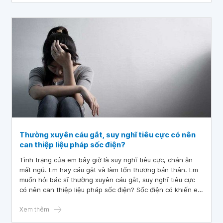
Thường xuyên cáu gắt, suy nghĩ tiêu cực có nên
can thiệp liệu pháp sốc điện?
Tình trạng của em bây giờ là suy nghĩ tiêu cực, chán ăn
mất ngủ. Em hay cáu gắt và làm tổn thương bản thân. Em
muốn hỏi bác sĩ thường xuyên cáu gắt, suy nghĩ tiêu cực
có nên can thiệp liệu pháp sốc điện? Sốc điện có khiến em
mất trí nhớ không. Em muốn can thiệp để không suy nghĩ
tiêu cực và xảy ra những vấn đề không nên. Cảm ơn bác sĩ
Xem thêm
tư vấn.