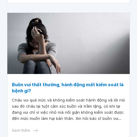
trình điều trị nhiều người không tuân thủ phác đồ và mắc
sai lầm về viêm khớp dạng thấp sẽ khiến cho bệnh trở
nặng hơn. Dưới đây là những sai lầm phổ biến bạn cần
tránh.
Buồn vui thất thường, hành động mất kiểm soát là
bệnh gì?
Cháu vui quá mức và không kiểm soát hành động và lời nói
sau đó cháu lại tuột cảm xúc buồn và trầm lặng, có khi lại
đang vui chỉ vì việc nhỏ mà nổi giận không kiểm soát được
đến mức muốn làm hại bản thân. Xin hỏi bác sĩ buồn vui
thất thường, hành động mất kiểm soát là bệnh gì?
Xem thêm