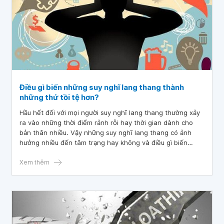
Điều gì biến những suy nghĩ lang thang thành
những thứ tồi tệ hơn?
Hầu hết đối với mọi người suy nghĩ lang thang thường xảy
ra vào những thời điểm rảnh rỗi hay thời gian dành cho
bản thân nhiều. Vậy những suy nghĩ lang thang có ảnh
hưởng nhiều đến tâm trạng hay không và điều gì biến
những suy nghĩ lang thang thành những thứ tồi tệ hơn?
Bài viết dưới đây sẽ tìm hiểu về vấn đề trên.
Xem thêm