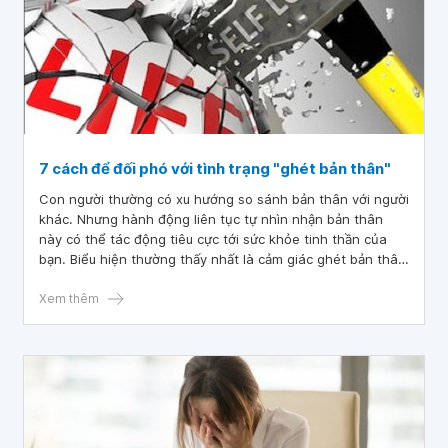
7 cách để đối phó với tình trạng "ghét bản thân"
Con người thường có xu hướng so sánh bản thân với người
khác. Nhưng hành động liên tục tự nhìn nhận bản thân
này có thể tác động tiêu cực tới sức khỏe tinh thần của
bạn. Biểu hiện thường thấy nhất là cảm giác ghét bản thân!
Để biết nên đối phó với trạng thái tinh thần này như thế
nào, bạn hãy tham khảo hướng dẫn dưới đây.
Xem thêm