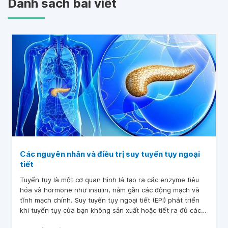
Danh sách bài viết
Các nguyên nhân và điều trị suy tuyến tụy ngoại
tiết
Tuyến tụy là một cơ quan hình lá tạo ra các enzyme tiêu
hóa và hormone như insulin, nằm gần các động mạch và
tĩnh mạch chính. Suy tuyến tụy ngoại tiết (EPI) phát triển
khi tuyến tụy của bạn không sản xuất hoặc tiết ra đủ các
enzym tiêu hóa. Bài viết dưới đây sẽ chỉ ra nguyên nhân