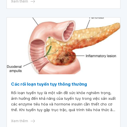
và các biện pháp điều trị suy tuyến tụy ngoại tiết.
Xem thêm
Các rối loạn tuyến tụy thông thường
Rối loạn tuyến tụy là một vấn đề sức khỏe nghiêm trọng,
ảnh hưởng đến khả năng của tuyến tụy trong việc sản xuất
các enzyme tiêu hóa và hormone insulin cần thiết cho cơ
thể. Khi tuyến tụy gặp trục trặc, quá trình tiêu hóa thức ăn
và điều hòa lượng đường trong máu bị gián đoạn, dẫn đến
nhiều triệu chứng khó chịu và các biến chứng nguy hiểm.
Xem thêm