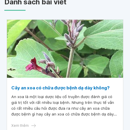
Danh sách bài viết
Cây an xoa có chữa được bệnh dạ dày không?
An xoa là một loại dược liệu cổ truyền được đánh giá có
giá trị tốt với rất nhiều loại bệnh. Nhưng trên thực tế vẫn
có rất nhiều câu hỏi được đưa ra như cây an xoa chữa
được bệnh gì hay cây an xoa có chữa được bệnh dạ dày
không? Bài viết này sẽ giải đáp cho công hỏi cây an xoa
có công dụng gì.
Xem thêm