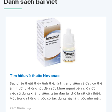
Danh sách bài viết
Tìm hiểu về thuốc Nevanac
Sau phẫu thuật thủy tinh thể, tình trạng viêm và đau có thể
ảnh hưởng không tốt đến sức khỏe người bệnh. Khi đó,
việc sử dụng kháng viêm, giảm đau tại chỗ là rất cần thiết.
Một trong những thuốc có tác dụng này là thuốc nhỏ mắt
Nevanac 0.1%. Vậy thuốc Nevanac nhỏ mắt chứa thành
phần gì và sử dụng như thế nào?
Xem thêm