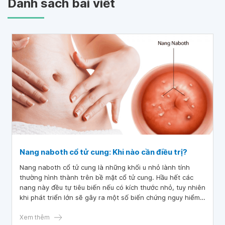
Danh sách bài viết
Nang naboth cổ tử cung: Khi nào cần điều trị?
Nang naboth cổ tử cung là những khối u nhỏ lành tính
thường hình thành trên bề mặt cổ tử cung. Hầu hết các
nang này đều tự tiêu biến nếu có kích thước nhỏ, tuy nhiên
khi phát triển lớn sẽ gây ra một số biến chứng nguy hiểm.
Do đó, chị em cần khám phụ khoa định kỳ nhằm phát hiện
sớm để có phương pháp điều trị kịp thời.
Xem thêm