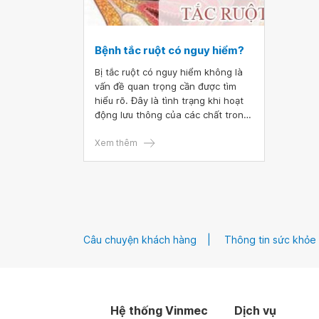
Bệnh tắc ruột có nguy hiểm?
Bị tắc ruột có nguy hiểm không là
vấn đề quan trọng cần được tìm
hiểu rõ. Đây là tình trạng khi hoạt
động lưu thông của các chất trong
ruột bị ngưng trệ. Tùy thuộc vào
nguyên nhân gây bệnh, tắc ruột
Xem thêm
được chia thành nhiều loại khác
nhau. Để tránh nguy cơ hoại tử ruột
và tử vong, điều trị tắc ruột cần
phải được tiến hành kịp thời.
Câu chuyện khách hàng
Thông tin sức khỏe
Hệ thống Vinmec
Dịch vụ