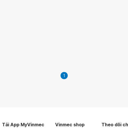
1
Tải App MyVinmec
Vinmec shop
Theo dõi ch