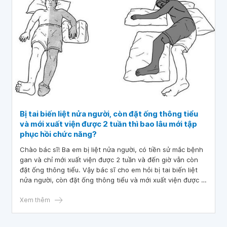
Bị tai biến liệt nửa người, còn đặt ống thông tiểu
và mới xuất viện được 2 tuần thì bao lâu mới tập
phục hồi chức năng?
Chào bác sĩ! Ba em bị liệt nửa người, có tiền sử mắc bệnh
gan và chỉ mới xuất viện được 2 tuần và đến giờ vẫn còn
đặt ống thông tiểu. Vậy bác sĩ cho em hỏi bị tai biến liệt
nửa người, còn đặt ống thông tiểu và mới xuất viện được 2
tuần thì bao lâu mới tập phục hồi chức năng? Mong bác sĩ
tư vấn và giải đáp. Em xin chân thành cảm ơn!
Xem thêm