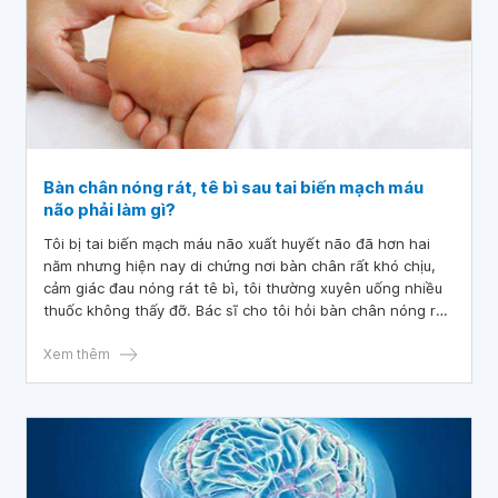
Bàn chân nóng rát, tê bì sau tai biến mạch máu
não phải làm gì?
Tôi bị tai biến mạch máu não xuất huyết não đã hơn hai
năm nhưng hiện nay di chứng nơi bàn chân rất khó chịu,
cảm giác đau nóng rát tê bì, tôi thường xuyên uống nhiều
thuốc không thấy đỡ. Bác sĩ cho tôi hỏi bàn chân nóng rát,
tê bì sau tai biến mạch máu não phải làm gì? Tôi cảm ơn
bác sĩ.
Xem thêm