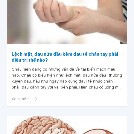
Lệch mặt, đau nửa đầu kèm đau tê chân tay phải
điều trị thế nào?
Cháu hiện đang có những vấn đề về tai biến mạch máu
não. Cháu có biểu hiện như lệch mặt, đau nửa đầu (thường
xuyên đau, hầu như ngày nào cũng đau) tê nhức chân
phải, đau cánh tay với vai bên phải. Hiện cháu có uống một
số thuốc hoạt huyết dưỡng não nhưng bệnh vẫn không
khỏi. Ngày trước cháu từng bị tai nạn ở đầu. Bác sĩ cho
Xem thêm
cháu hỏi lệch mặt, đau nửa đầu kèm đau tê chân tay phải
điều trị thế nào? Cháu cảm ơn bác sĩ.