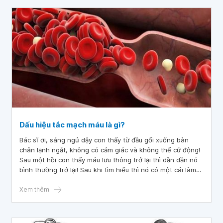
Dấu hiệu tắc mạch máu là gì?
Bác sĩ ơi, sáng ngủ dậy con thấy từ đầu gối xuống bàn
chân lạnh ngắt, không có cảm giác và không thể cử động!
Sau một hồi con thấy máu lưu thông trở lại thì dần dần nó
bình thường trở lại! Sau khi tìm hiểu thì nó có một cái làm
con lo sợ đó là đau nhẹ ở một vùng? Các bác sĩ cho con
hỏi dấu hiệu tắc mạch máu là gì? Bởi vì đây là lần đầu tiên
Xem thêm
con bị như trên! Con rất lo sợ nó sẽ hoại tử ở một vùng
nhỏ!