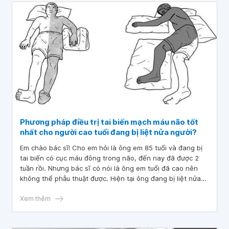
Phương pháp điều trị tai biến mạch máu não tốt
nhất cho người cao tuổi đang bị liệt nửa người?
Em chào bác sĩ! Cho em hỏi là ông em 85 tuổi và đang bị
tai biến có cục máu đông trong não, đến nay đã được 2
tuần rồi. Nhưng bác sĩ có nói là ông em tuổi đã cao nên
không thể phẫu thuật được. Hiện tại ông đang bị liệt nửa
người bên trái và không thể nói được. Vậy bác sĩ cho em
hỏi phương pháp điều trị tai biến mạch máu não tốt nhất
Xem thêm
cho người cao tuổi đang bị liệt nửa người? Mong bác sĩ tư
vấn và giải đáp. Em xin chân thành cảm ơn!