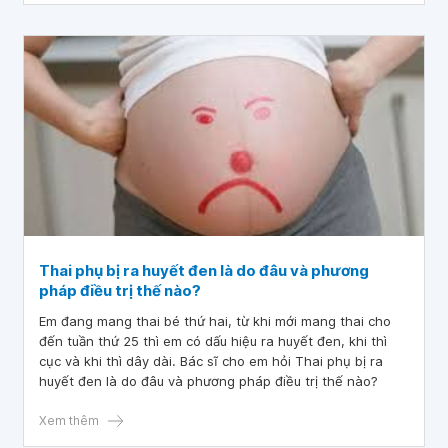
nhẹ, cho thuốc uống 5 ngày, hết thuốc ra khám lại và cho
thêm 3 ngày thuốc, uống hết thuốc cháu thấy đã hết dịch
nên không đi khám lại nhưng đến nay được 1 tuần cháu
phát hiện lại ra ít dịch nâu nữa và có kèm theo đau bụng,
đau lưng. Hiện cháu rất lo lắng. Mong bác sĩ giải thích giúp
cháu ạ. Cháu cảm ơn rất nhiều ạ!
Thai phụ bị ra huyết đen là do đâu và phương
pháp điều trị thế nào?
Em đang mang thai bé thứ hai, từ khi mới mang thai cho
đến tuần thứ 25 thì em có dấu hiệu ra huyết đen, khi thì
cục và khi thì dây dài. Bác sĩ cho em hỏi Thai phụ bị ra
huyết đen là do đâu và phương pháp điều trị thế nào?
Xem thêm