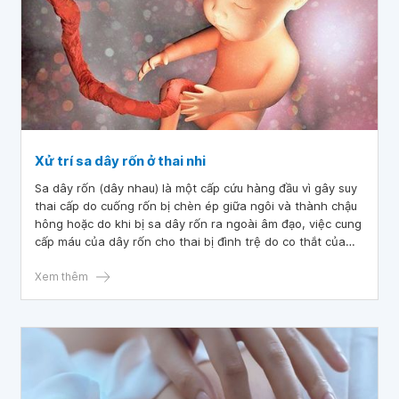
Xử trí sa dây rốn ở thai nhi
Sa dây rốn (dây nhau) là một cấp cứu hàng đầu vì gây suy
thai cấp do cuống rốn bị chèn ép giữa ngôi và thành chậu
hông hoặc do khi bị sa dây rốn ra ngoài âm đạo, việc cung
cấp máu của dây rốn cho thai bị đình trệ do co thắt của
các mạch máu dây rốn. Nếu không được cấp cứu kịp thời
tình trạng sa dây rốn có thể gây nguy hiểm cho cả mẹ và
Xem thêm
con.