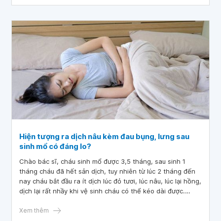
Hiện tượng ra dịch nâu kèm đau bụng, lưng sau
sinh mổ có đáng lo?
Chào bác sĩ, cháu sinh mổ được 3,5 tháng, sau sinh 1
tháng cháu đã hết sản dịch, tuy nhiên từ lúc 2 tháng đến
nay cháu bắt đầu ra ít dịch lúc đỏ tươi, lúc nâu, lúc lại hồng,
dịch lại rất nhầy khi vệ sinh cháu có thể kéo dài được.
Nhưng dịch ra không kèm mùi hôi, chỉ thỉnh thoảng cháu
có hơi đau bụng dưới và đau lưng thôi ạ. Cháu đã đến
Xem thêm
phòng khám kiểm tra nhưng kết quả nói là bị viêm tử cung