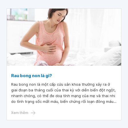
Rau bong non là gì?
Rau bong non là một cấp cứu sản khoa thường xảy ra ở
giai đoạn ba tháng cuối của thai kỳ với diễn biến đột ngột,
nhanh chóng, có thể đe doạ tính mạng của mẹ và thai nhi
do tình trạng sốc mất máu, biến chứng rối loạn đông máu
hay vô niệu. Cần phải chẩn đoán sớm và xử trí kịp thời mới
có thể cứu sống mẹ và thai nhi.
Xem thêm