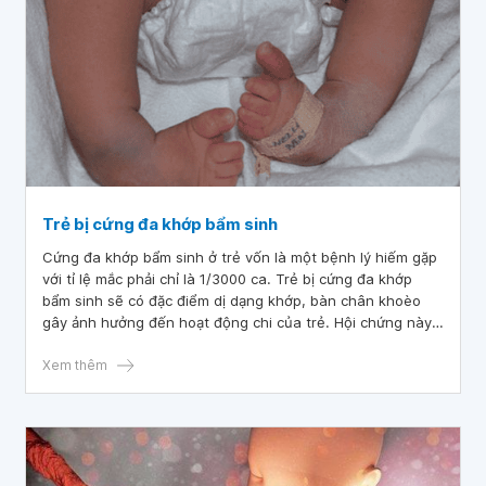
Trẻ bị cứng đa khớp bẩm sinh
Cứng đa khớp bẩm sinh ở trẻ vốn là một bệnh lý hiếm gặp
với tỉ lệ mắc phải chỉ là 1/3000 ca. Trẻ bị cứng đa khớp
bẩm sinh sẽ có đặc điểm dị dạng khớp, bàn chân khoèo
gây ảnh hưởng đến hoạt động chi của trẻ. Hội chứng này
có thể phát hiện sớm qua hình ảnh siêu âm thai vào 3
tháng cuối thai kỳ.
Xem thêm