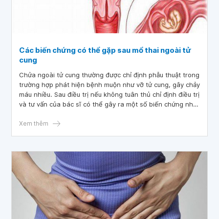
Các biến chứng có thể gặp sau mổ thai ngoài tử
cung
Chửa ngoài tử cung thường được chỉ định phẫu thuật trong
trường hợp phát hiện bệnh muộn như vỡ tử cung, gây chảy
máu nhiều. Sau điều trị nếu không tuân thủ chỉ định điều trị
và tư vấn của bác sĩ có thể gây ra một số biến chứng như
sốt cao, đau bụng, chảy máu vết thương làm tình trạng vết
mổ xấu đi, làm chậm quá trình hồi phục vết thương.
Xem thêm