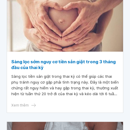
Sàng lọc sớm nguy cơ tiền sản giật trong 3 tháng
đầu của thai kỳ
Sàng lọc tiền sản giật trong thai kỳ có thể giúp các thai
phụ tránh nguy cơ gặp phải tình trạng này. Đây là một biến
chứng rất nguy hiểm và hay gặp trong thai kỳ, thường xuất
hiện từ tuần thứ 20 trở đi của thai kỳ và kéo dài tới 6 tuần
sau khi sinh. Tình trạng này cũng là một trong năm loại tai
biến sản khoa cực kỳ nghiêm trọng trong thời kỳ mang
Xem thêm
thai của người mẹ.