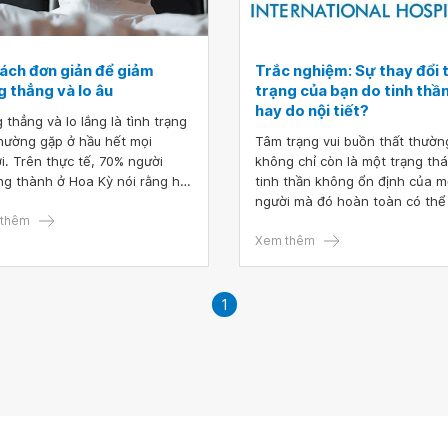
cách đơn giản để giảm
Trắc nghiệm: Sự thay đổi
g thẳng và lo âu
trạng của bạn do tinh thầ
hay do nội tiết?
 thẳng và lo lắng là tình trạng
thường gặp ở hầu hết mọi
Tâm trạng vui buồn thất thườn
i. Trên thực tế, 70% người
không chỉ còn là một trạng thá
ng thành ở Hoa Kỳ nói rằng họ
tinh thần không ổn định của m
thấy căng thẳng hoặc lo lắng
người mà đó hoàn toàn có thể 
 ngày. Dưới đây là 16 cách
thêm
dấu hiệu của các bệnh lý về t
giản để giảm căng thẳng mệt
thần. Vậy những sự thay đổi b
Xem thêm
vô cùng hiệu quả.
thường tâm trạng của bạn là d
tinh thần hay do nội tiết? Hãy
chúng tôi trả lời nhanh những 
1
hỏi trắc nghiệm sau sẽ giúp bạ
hiểu về nguyên nhân gây ra s
thay đổi tâm trạng.