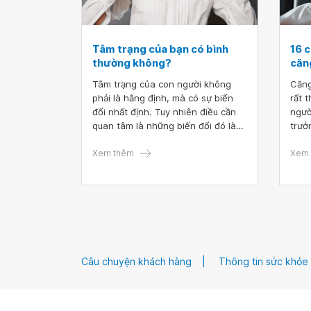
Tâm trạng của bạn có bình
16 
thường không?
căn
Tâm trạng của con người không
Căng
phải là hằng định, mà có sự biến
rất 
đổi nhất định. Tuy nhiên điều cần
ngườ
quan tâm là những biến đổi đó là
trưở
bình thường hay bất thường. Vậy
cảm 
như thế nào là bình thường, và dấu
Xem thêm
hàng
Xem 
hiệu nào cảnh báo sự bất thường
đơn 
đang diễn ra?
mỏi 
Câu chuyện khách hàng
Thông tin sức khỏe