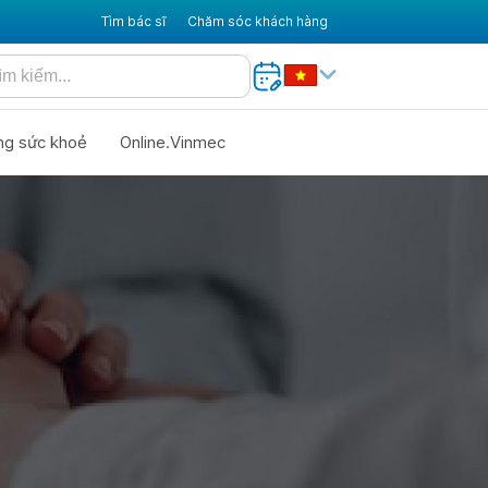
Tìm bác sĩ
Chăm sóc khách hàng
ng sức khoẻ
Online.Vinmec