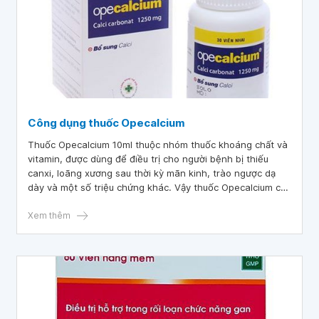
Công dụng thuốc Opecalcium
Thuốc Opecalcium 10ml thuộc nhóm thuốc khoáng chất và
vitamin, được dùng để điều trị cho người bệnh bị thiếu
canxi, loãng xương sau thời kỳ mãn kinh, trào ngược dạ
dày và một số triệu chứng khác. Vậy thuốc Opecalcium có
công dụng gì và được dùng trong những trường hợp cụ
thể nào?
Xem thêm