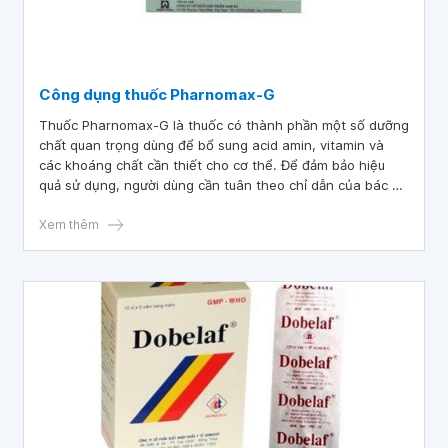
Công dụng thuốc Pharnomax-G
Thuốc Pharnomax-G là thuốc có thành phần một số dưỡng
chất quan trọng dùng để bổ sung acid amin, vitamin và
các khoáng chất cần thiết cho cơ thể. Để đảm bảo hiệu
quả sử dụng, người dùng cần tuân theo chỉ dẫn của bác sĩ,
đồng thời tham khảo thêm nội dung thông tin trong bài
viết sau đây.
Xem thêm