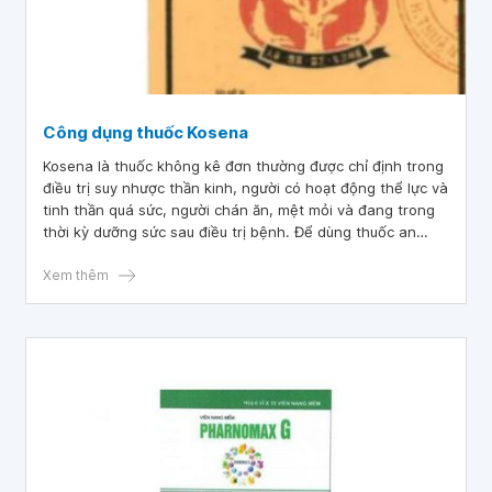
Công dụng thuốc Kosena
Kosena là thuốc không kê đơn thường được chỉ định trong
điều trị suy nhược thần kinh, người có hoạt động thể lực và
tinh thần quá sức, người chán ăn, mệt mỏi và đang trong
thời kỳ dưỡng sức sau điều trị bệnh. Để dùng thuốc an
toàn, hiệu quả, bạn cần tham khảo kỹ một số liên quan đến
thuốc trước khi sử dụng.
Xem thêm