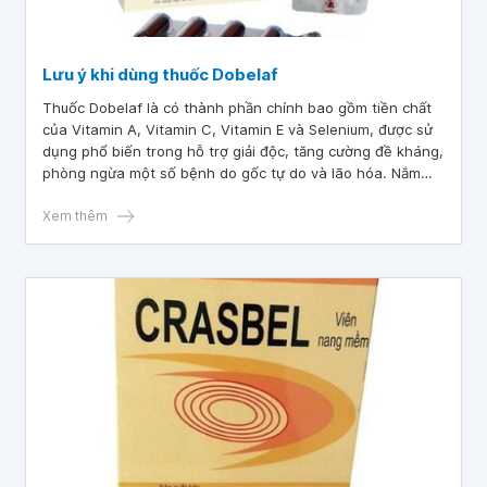
Lưu ý khi dùng thuốc Dobelaf
Thuốc Dobelaf là có thành phần chính bao gồm tiền chất
của Vitamin A, Vitamin C, Vitamin E và Selenium, được sử
dụng phổ biến trong hỗ trợ giải độc, tăng cường đề kháng,
phòng ngừa một số bệnh do gốc tự do và lão hóa. Nắm
được các thông tin cơ bản của thuốc Dobelaf như thành
phần, công dụng, liều dùng và những lưu ý khi dùng thuốc,
Xem thêm
sẽ giúp bệnh nhân và người thân nâng cao được hiệu quả
điều trị.