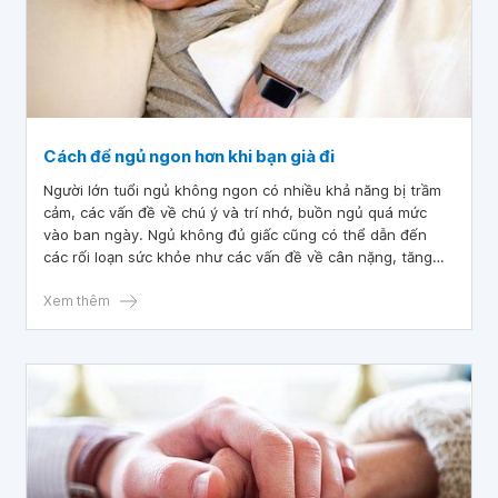
Cách để ngủ ngon hơn khi bạn già đi
Người lớn tuổi ngủ không ngon có nhiều khả năng bị trầm
cảm, các vấn đề về chú ý và trí nhớ, buồn ngủ quá mức
vào ban ngày. Ngủ không đủ giấc cũng có thể dẫn đến
các rối loạn sức khỏe như các vấn đề về cân nặng, tăng
nguy cơ mắc bệnh mãn tính không lây như tim mạch, tiểu
đường, ung thư, ... Do đó làm sao để người cao tuổi ngủ
Xem thêm
ngon giấc là một vấn đề được rất nhiều người quan tâm.