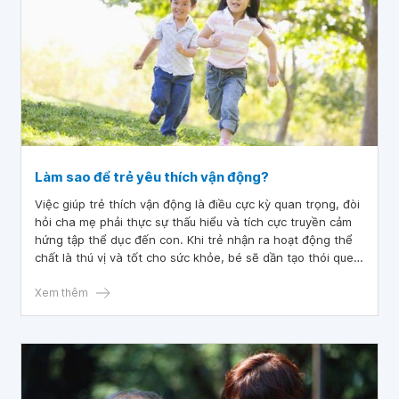
Làm sao để trẻ yêu thích vận động?
Việc giúp trẻ thích vận động là điều cực kỳ quan trọng, đòi
hỏi cha mẹ phải thực sự thấu hiểu và tích cực truyền cảm
hứng tập thể dục đến con. Khi trẻ nhận ra hoạt động thể
chất là thú vị và tốt cho sức khỏe, bé sẽ dần tạo thói quen
tập luyện lành mạnh và biến chúng trở thành một phần
không thể tách rời trong cuộc sống.
Xem thêm