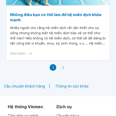
Những điều bạn có thể làm để hệ miễn dịch khỏe
mạnh
Nhiều người cho rằng hệ miễn dịch rất cần thiết cho sự
sống nhưng không biết hệ miễn dịch bảo vệ cơ thể như
thế nào? Nếu không có hệ miễn dịch, cơ thể sẽ dễ dàng bị
tấn công bởi vi khuẩn, virus, ký sinh trùng, v.v.... Hệ miễn
dịch giữ cho chúng ta khỏe mạnh khi phải tiếp xúc với mầm
bệnh. Hệ miễn dịch có ở khắp cơ thể và liên quan đến
Xem thêm
nhiều loại tế bào, cơ quan, protein và mô.
1
2
Câu chuyện khách hàng
Thông tin sức khỏe
Hệ thống Vinmec
Dịch vụ
Tầm nhìn sứ mệnh
Chuyên khoa