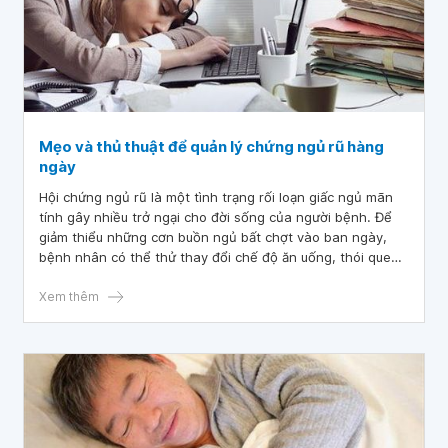
Mẹo và thủ thuật để quản lý chứng ngủ rũ hàng
ngày
Hội chứng ngủ rũ là một tình trạng rối loạn giấc ngủ mãn
tính gây nhiều trở ngại cho đời sống của người bệnh. Để
giảm thiểu những cơn buồn ngủ bất chợt vào ban ngày,
bệnh nhân có thể thử thay đổi chế độ ăn uống, thói quen
và môi trường xung quanh. Dưới đây là một số mẹo và thủ
thuật được các chuyên gia giấc ngủ gợi ý để giúp người
Xem thêm
bệnh quản lý chứng ngủ rũ tốt hơn.