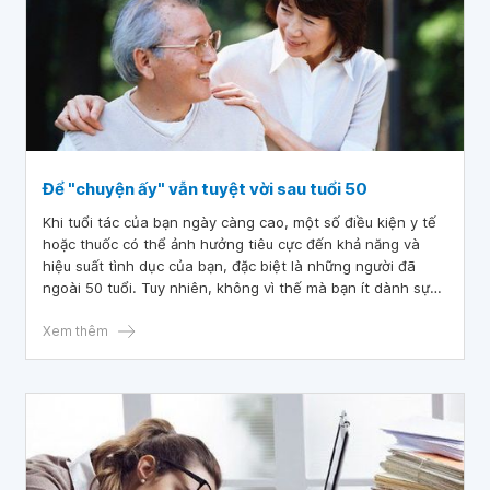
Để "chuyện ấy" vẫn tuyệt vời sau tuổi 50
Khi tuổi tác của bạn ngày càng cao, một số điều kiện y tế
hoặc thuốc có thể ảnh hưởng tiêu cực đến khả năng và
hiệu suất tình dục của bạn, đặc biệt là những người đã
ngoài 50 tuổi. Tuy nhiên, không vì thế mà bạn ít dành sự
quan tâm hơn đến đời sống tình dục của mình. Bạn vẫn có
thể tiếp tục tận hưởng “chuyện ấy” và giữ lửa cho mối
Xem thêm
quan hệ của mình thông qua 7 điều sau đây.