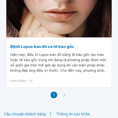
Bệnh Lupus ban đỏ và tế bào gốc
Hiện nay, điều trị Lupus ban đỏ bằng tế bào gốc tạo máu
hoặc tế bào gốc trung mô đang là phương pháp được một
số quốc gia trên thế giới áp dụng khi các biện pháp khác
không đáp ứng điều trị thuốc. Cho đến nay, phương pháp
ghép tế bào gốc đang được thử nghiệm và cho thấy nhiều
kết quả tích cực trong điều trị Lupus ban đỏ.
Xem thêm
1
2
Câu chuyện khách hàng
Thông tin sức khỏe