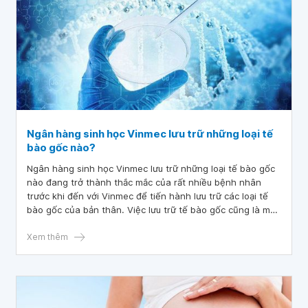
Ngân hàng sinh học Vinmec lưu trữ những loại tế
bào gốc nào?
Ngân hàng sinh học Vinmec lưu trữ những loại tế bào gốc
nào đang trở thành thắc mắc của rất nhiều bệnh nhân
trước khi đến với Vinmec để tiến hành lưu trữ các loại tế
bào gốc của bản thân. Việc lưu trữ tế bào gốc cũng là một
trong những xu hướng đang dần trở nên phổ biến vì lợi ích
mà các tế bào này mang lại trong quá trình chữa bệnh.
Xem thêm