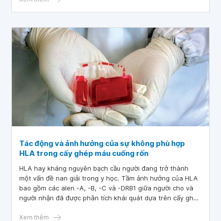
nguy hiểm. Dưới đây là danh sách các mặt bệnh được điều
trị bằng liệu pháp tế bào tạo máu, không phân biệt nguồn
gốc chiết xuất từ tủy xương, máu ngoại vi, hay máu cuống
rốn.
Tác động và ảnh hưởng của sự không phù hợp
HLA trong cấy ghép máu cuống rốn
HLA hay kháng nguyên bạch cầu người đang trở thành
một vấn đề nan giải trong y học. Tầm ảnh hưởng của HLA
bao gồm các alen -A, -B, -C và -DRB1 giữa người cho và
người nhận đã được phân tích khái quát dựa trên cấy ghép
tế bào gốc máu ngoại vi và ghép tủy xương. Trong quá
trình này, bất kỳ tế bào nào có biểu hiện HLA không phải
Xem thêm