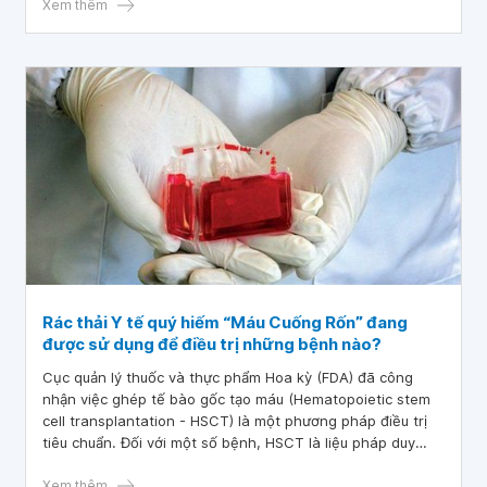
Xem thêm
Rác thải Y tế quý hiếm “Máu Cuống Rốn” đang
được sử dụng để điều trị những bệnh nào?
Cục quản lý thuốc và thực phẩm Hoa kỳ (FDA) đã công
nhận việc ghép tế bào gốc tạo máu (Hematopoietic stem
cell transplantation - HSCT) là một phương pháp điều trị
tiêu chuẩn. Đối với một số bệnh, HSCT là liệu pháp duy
nhất. Tuy nhiên, đối với một số bệnh khác, HSCT chỉ được
sử dụng khi các liệu pháp tiền tuyến thất bại hoặc bệnh rất
Xem thêm