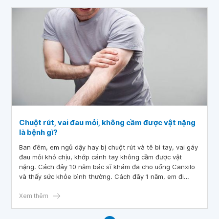
Chuột rút, vai đau mỏi, không cầm được vật nặng
là bệnh gì?
Ban đêm, em ngủ dậy hay bị chuột rút và tê bì tay, vai gáy
đau mỏi khó chịu, khớp cánh tay không cầm được vật
nặng. Cách đây 10 năm bác sĩ khám đã cho uống Canxilo
và thấy sức khỏe bình thường. Cách đây 1 năm, em đi
khám bác sĩ bảo bị thoái hóa xương và thoát vị đĩa đệm.
Vậy bác sĩ cho em hỏi chuột rút, vai đau mỏi, không cầm
Xem thêm
được vật nặng là bệnh gì? Có phải do thiếu canxi trong
máu không thưa bác sĩ? Em cảm ơn bác sĩ.h gì? Có phải do