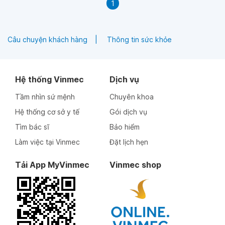
1
thiếu canxi trong máu không thưa bác sĩ? Em cảm ơn bác
sĩ.
Câu chuyện khách hàng
Thông tin sức khỏe
Hệ thống Vinmec
Dịch vụ
Tầm nhìn sứ mệnh
Chuyên khoa
Hệ thống cơ sở y tế
Gói dịch vụ
Tìm bác sĩ
Bảo hiểm
Làm việc tại Vinmec
Đặt lịch hẹn
Tải App MyVinmec
Vinmec shop