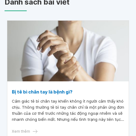
Danh sách bài viết
Bị tê bì chân tay là bệnh gì?
Cảm giác tê bì chân tay khiến không ít người cảm thấy khó
chịu. Thông thường tê bì tay chân chỉ là một phản ứng đơn
thuần của cơ thể trước những tác động ngoại nhiễm và sẽ
nhanh chóng biến mất. Nhưng nếu tình trạng này liên tục
tiếp diễn thì có nghĩa cơ thể bạn đang gặp phải một tình
trạng bệnh lý nào đó. Thông qua bài viết dưới đây bài viết
Xem thêm