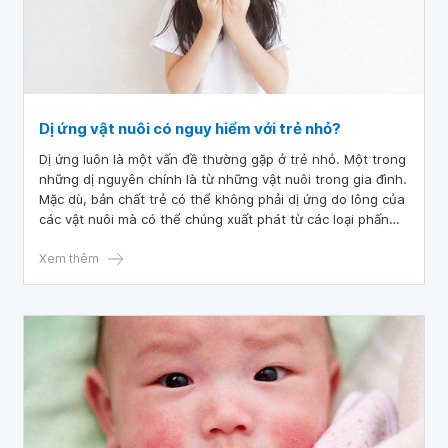
Dị ứng vật nuôi có nguy hiểm với trẻ nhỏ?
Dị ứng luôn là một vấn đề thường gặp ở trẻ nhỏ. Một trong
những dị nguyên chính là từ những vật nuôi trong gia đình.
Mặc dù, bản chất trẻ có thể không phải dị ứng do lông của
các vật nuôi mà có thể chúng xuất phát từ các loại phấn
hoa, bụi và nấm bám trên lông động vật. Vật làm thế nào
để có thể phát hiện và phòng ngừa dị ứng do nguyên
Xem thêm
nhân này?