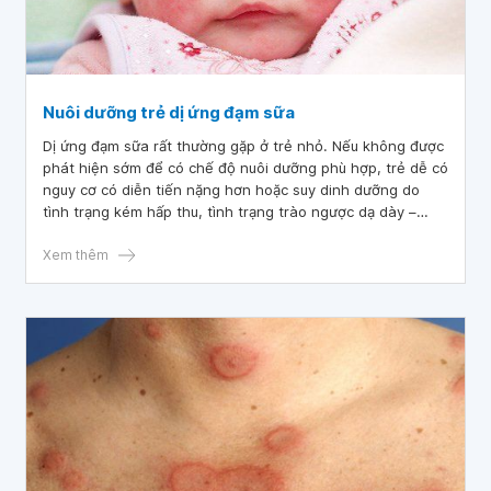
Nuôi dưỡng trẻ dị ứng đạm sữa
Dị ứng đạm sữa rất thường gặp ở trẻ nhỏ. Nếu không được
phát hiện sớm để có chế độ nuôi dưỡng phù hợp, trẻ dễ có
nguy cơ có diễn tiến nặng hơn hoặc suy dinh dưỡng do
tình trạng kém hấp thu, tình trạng trào ngược dạ dày –
thực quản hay táo bón - tiêu chảy kéo dài, lượng nuôi
không đủ nhu cầu tăng trưởng,...
Xem thêm