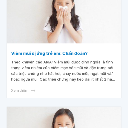
Viêm mũi dị ứng trẻ em: Chẩn đoán?
Theo khuyến cáo ARIA: Viêm mũi được định nghĩa là tình
trạng viêm nhiễm của niêm mạc hốc mũi và đặc trưng bởi
các triệu chứng như hắt hơi, chảy nước mũi, ngạt mũi và/
hoặc ngứa mũi. Các triệu chứng này kéo dài ít nhất 2 hay
nhiều ngày liên tiếp hoặc nhiều hơn 1 giờ trong hầu hết
các ngày. Viêm mũi dị ứng được xác định khi các triệu
Xem thêm
chứng viêm kể trên khởi phát do một yếu tố gây dị ứng.