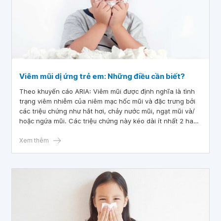
Viêm mũi dị ứng trẻ em: Những điều cần biết?
Theo khuyến cáo ARIA: Viêm mũi được định nghĩa là tình
trạng viêm nhiễm của niêm mạc hốc mũi và đặc trưng bởi
các triệu chứng như hắt hơi, chảy nước mũi, ngạt mũi và/
hoặc ngứa mũi. Các triệu chứng này kéo dài ít nhất 2 hay
nhiều ngày liên tiếp hoặc nhiều hơn 1 giờ trong hầu hết
các ngày. Viêm mũi dị ứng được xác định khi các triệu
Xem thêm
chứng viêm kể trên khởi phát do một yếu tố gây dị ứng.