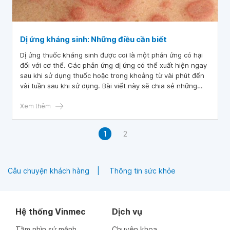
Dị ứng kháng sinh: Những điều cần biết
Dị ứng thuốc kháng sinh được coi là một phản ứng có hại
đối với cơ thể. Các phản ứng dị ứng có thể xuất hiện ngay
sau khi sử dụng thuốc hoặc trong khoảng từ vài phút đến
vài tuần sau khi sử dụng. Bài viết này sẽ chia sẻ những
thông tin về cách nhận biết triệu chứng và cách phòng
tránh dị ứng kháng sinh.
Xem thêm
1
2
Câu chuyện khách hàng
Thông tin sức khỏe
Hệ thống Vinmec
Dịch vụ
Tầm nhìn sứ mệnh
Chuyên khoa