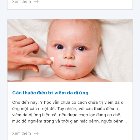
Hướng điều trị như thế nào? Cháu cảm ơn bác sĩ.
Xem thêm
Các thuốc điều trị viêm da dị ứng
Cho đến nay, Y học vẫn chưa có cách chữa trị viêm da dị
ứng một cách triệt để. Tuy nhiên, với các thuốc điều trị
viêm da dị ứng hiện có, nếu được chọn lọc đúng cơ chế,
mức độ nghiêm trọng và thời gian mắc bệnh, người bệnh
biết cách sử dụng cùng với sự kiểm soát tốt từ phía
chuyên gia thì vẫn có thể có một làn da khỏe mạnh như
Xem thêm
những người bình thường.