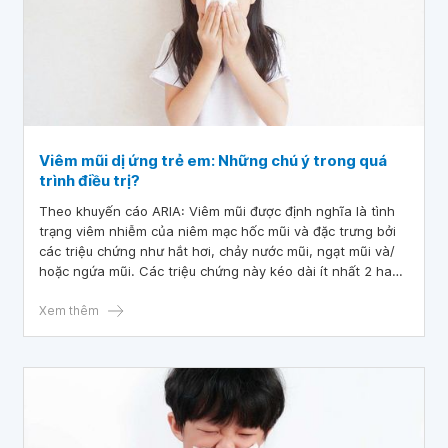
Viêm mũi dị ứng trẻ em: Những chú ý trong quá
trình điều trị?
Theo khuyến cáo ARIA: Viêm mũi được định nghĩa là tình
trạng viêm nhiễm của niêm mạc hốc mũi và đặc trưng bởi
các triệu chứng như hắt hơi, chảy nước mũi, ngạt mũi và/
hoặc ngứa mũi. Các triệu chứng này kéo dài ít nhất 2 hay
nhiều ngày liên tiếp hoặc nhiều hơn 1 giờ trong hầu hết
các ngày. Viêm mũi dị ứng được xác định khi các triệu
Xem thêm
chứng viêm kể trên khởi phát do một yếu tố gây dị ứng.