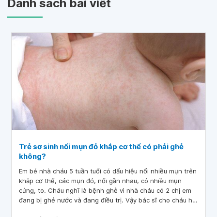
Danh sách bài viết
Trẻ sơ sinh nổi mụn đỏ khắp cơ thể có phải ghẻ
không?
Em bé nhà cháu 5 tuần tuổi có dấu hiệu nổi nhiều mụn trên
khắp cơ thể, các mụn đỏ, nổi gần nhau, có nhiều mụn
cứng, to. Cháu nghĩ là bệnh ghẻ vì nhà cháu có 2 chị em
đang bị ghẻ nước và đang điều trị. Vậy bác sĩ cho cháu hỏi
trẻ sơ sinh nổi mụn đỏ khắp cơ thể có phải ghẻ không?