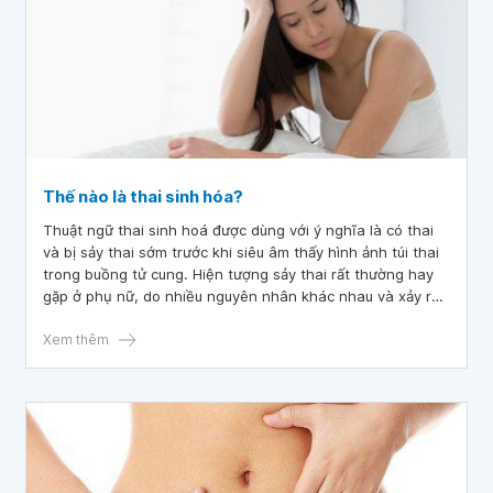
Thế nào là thai sinh hóa?
Thuật ngữ thai sinh hoá được dùng với ý nghĩa là có thai
và bị sảy thai sớm trước khi siêu âm thấy hình ảnh túi thai
trong buồng tử cung. Hiện tượng sảy thai rất thường hay
gặp ở phụ nữ, do nhiều nguyên nhân khác nhau và xảy ra
ở nhiều giai đoạn khác nhau, thì hiện tượng thai sinh hóa
tức là sảy thai ở giai đoạn sớm nhất của thai kỳ.
Xem thêm