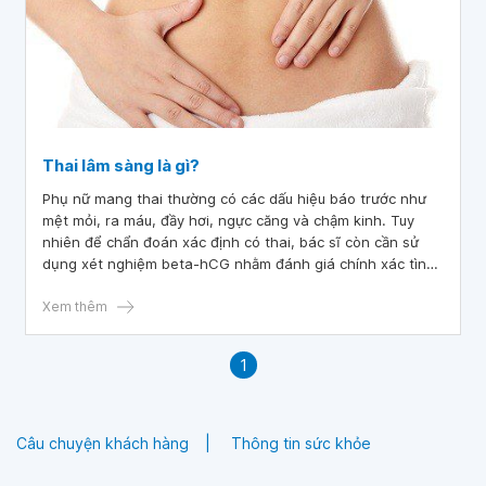
Thai lâm sàng là gì?
Phụ nữ mang thai thường có các dấu hiệu báo trước như
mệt mỏi, ra máu, đầy hơi, ngực căng và chậm kinh. Tuy
nhiên để chẩn đoán xác định có thai, bác sĩ còn cần sử
dụng xét nghiệm beta-hCG nhằm đánh giá chính xác tình
trạng có thai và theo dõi sự phát triển của thai hay các
bất thường của thai kỳ. Xét nghiệm này còn đặc biệt quan
Xem thêm
trọng với các trường hợp chuyển phôi trong thụ tinh ống
nghiệm IVF, kết hợp với siêu âm đầu dò âm đạo để nhận
1
định thai lâm sàng hay thai sinh hóa.
Câu chuyện khách hàng
Thông tin sức khỏe