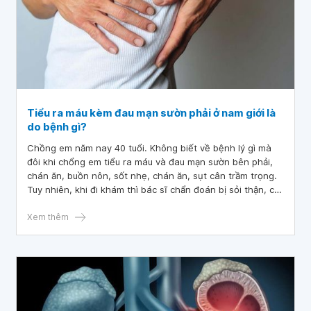
Tiểu ra máu kèm đau mạn sườn phải ở nam giới là
do bệnh gì?
Chồng em năm nay 40 tuổi. Không biết về bệnh lý gì mà
đôi khi chổng em tiểu ra máu và đau mạn sườn bên phải,
chán ăn, buồn nôn, sốt nhẹ, chán ăn, sụt cân trầm trọng.
Tuy nhiên, khi đi khám thì bác sĩ chẩn đoán bị sỏi thận, có
cục sỏi nhỏ không mổ được và bên trong đường ruột có
một lớp mật gì đó. Cho em hỏi nguyên nhân tiểu ra máu
Xem thêm
kèm đau mạn sườn phải ở nam giới là do bệnh gì? Kính
mong bác sĩ tư vấn và giúp em với ạ.