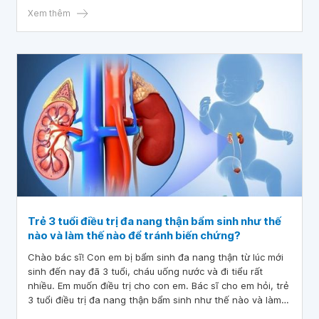
tư vấn. Em xin cảm ơn.
Xem thêm
Trẻ 3 tuổi điều trị đa nang thận bẩm sinh như thế
nào và làm thế nào để tránh biến chứng?
Chào bác sĩ! Con em bị bẩm sinh đa nang thận từ lúc mới
sinh đến nay đã 3 tuổi, cháu uống nước và đi tiểu rất
nhiều. Em muốn điều trị cho con em. Bác sĩ cho em hỏi, trẻ
3 tuổi điều trị đa nang thận bẩm sinh như thế nào và làm
thế nào để tránh biến chứng ạ? Cảm ơn bác sĩ đã tư vấn!