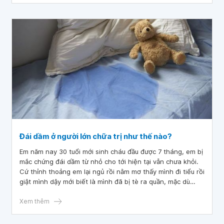
Đái dầm ở người lớn chữa trị như thế nào?
Em năm nay 30 tuổi mới sinh cháu đầu được 7 tháng, em bị
mắc chứng đái dầm từ nhỏ cho tới hiện tại vẫn chưa khỏi.
Cứ thỉnh thoảng em lại ngủ rồi nằm mơ thấy mình đi tiểu rồi
giật mình dậy mới biết là mình đã bị tè ra quần, mặc dù
trước khi đi ngủ đi 6h chiều là em không dám uống nước
hay ăn thức ăn loãng.
Xem thêm