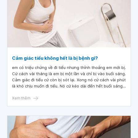
Cảm giác tiểu không hết là bị bệnh gì?
em có triệu chứng về đi tiểu nhưng thỉnh thoảng em mới bị.
Cứ cách vài tháng là em bị một lần và chỉ bị vào buổi sáng.
Cảm giác đi tiểu cứ còn bị sót lại. Xong nó cứ cách vài phút
là khó chịu muốn đi tiểu. Nó cứ kéo dài đến hết buổi sáng
tầm hơn chục lần là hết sau đó lại bình thường. Theo như
em tìm hiểu thì đây là tiểu rắt. Nhưng theo miêu tả thì
Xem thêm
người mắc sẽ đi tiểu nhiều lần trong ngày, còn em thì đi rất
ít. Thưa bác sĩ, cảm giác tiểu không hết là bị bệnh gì?
Chữa trị ra sao