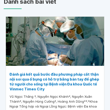
Danh sách bài viết
Đánh giá kết quả bước đầu phương pháp cắt thận
nội soi qua ổ bụng có hỗ trợ bằng bàn tay để ghép
từ người cho sống tại Bệnh viện Đa khoa Quốc tế
Vinmec Times City
Vũ Ngọc Thắng *, Nguyễn Ngọc Khánh*, Nguyễn Xuân
Thành*, Nguyễn Hùng Cường*, Hoàng Anh Dũng**.*Khoa
Ngoại Tổng hợp và Ngoại Lồng Ngực: Bệnh viện Đa khoa