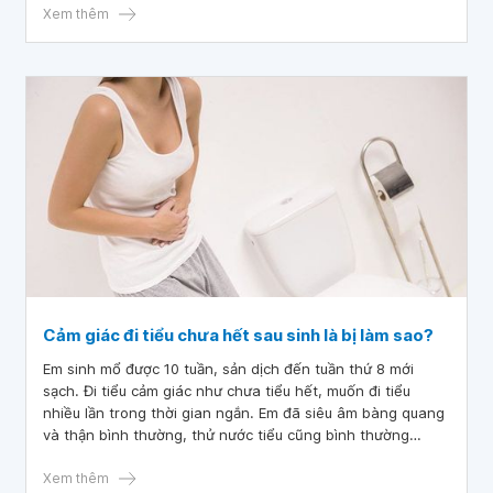
Xem thêm
Cảm giác đi tiểu chưa hết sau sinh là bị làm sao?
Em sinh mổ được 10 tuần, sản dịch đến tuần thứ 8 mới
sạch. Đi tiểu cảm giác như chưa tiểu hết, muốn đi tiểu
nhiều lần trong thời gian ngắn. Em đã siêu âm bàng quang
và thận bình thường, thử nước tiểu cũng bình thường
không có viêm. Vậy bác sĩ cho em hỏi cảm giác đi tiểu
chưa hết sau sinh là bị làm sao? Mong bác sĩ tư vấn cách
Xem thêm