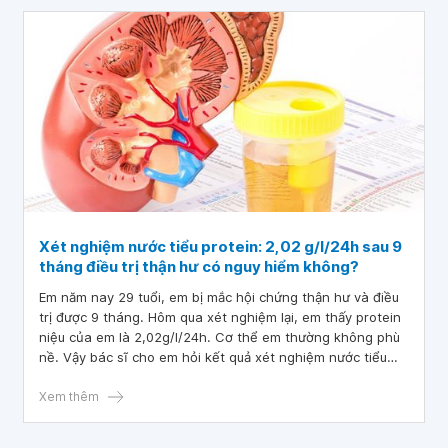
Xét nghiệm nước tiểu protein: 2,02 g/l/24h sau 9
tháng điều trị thận hư có nguy hiểm không?
Em năm nay 29 tuổi, em bị mắc hội chứng thận hư và điều
trị được 9 tháng. Hôm qua xét nghiệm lại, em thấy protein
niệu của em là 2,02g/l/24h. Cơ thể em thường không phù
nề. Vậy bác sĩ cho em hỏi kết quả xét nghiệm nước tiểu
protein: 2,02 g/l/24h sau 9 tháng điều trị thận hư có nguy
hiểm không? Em cảm ơn bác sĩ.
Xem thêm