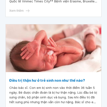
Quốc tế Vinmec Times City** Bệnh viện Erasme, Bruxelles,
Bỉ.1.
Xem thêm
Điều trị thận hư ở trẻ sinh non như thế nào?
Chào bác sĩ. Con em bị sinh non vào thời điểm 36 tuần 5
ngày. Bé được chẩn đoán là bị hư thận nặng. Lúc đầu bé bị
sưng chân, bộ phận sinh dục và bụng. Sau khi điều trị đã
hết sưng phù nhưng thận vẫn còn hư nặng. Bác sĩ cho em
hỏi phải điều trị như thế nào để khỏi bệnh ạ? Mong bác sĩ