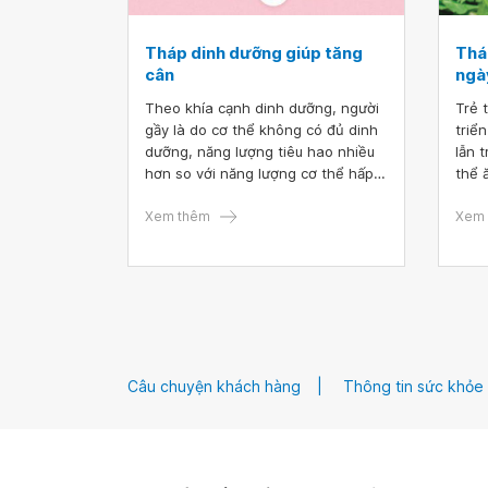
Tháp dinh dưỡng giúp tăng
Thá
cân
ngày
Theo khía cạnh dinh dưỡng, người
Trẻ t
gầy là do cơ thể không có đủ dinh
triể
dưỡng, năng lượng tiêu hao nhiều
lẫn t
hơn so với năng lượng cơ thể hấp
thể 
thụ vào. Để giúp tăng cân, ngoài
như 
việc tập luyện thể thao, chế độ
Xem thêm
thụ 
Xem 
dinh dưỡng hợp lý là yếu tố quan
chỉn
trọng nhất giúp cải thiện cân nặng.
để c
Do đó, việc áp dụng tháp dinh
Thôn
dưỡng dành cho người gầy là một
dưỡn
lựa chọn phù hợp.
1-2 
có t
sóc 
Câu chuyện khách hàng
Thông tin sức khỏe