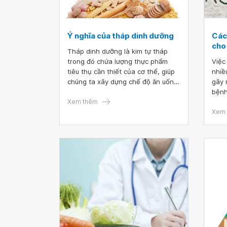
Ý nghĩa của tháp dinh dưỡng
Các
cho
Tháp dinh dưỡng là kim tự tháp
trong đó chứa lượng thực phẩm
Việc
tiêu thụ cần thiết của cơ thể, giúp
nhiề
chúng ta xây dựng chế độ ăn uống
gây 
lành mạnh. Với việc được phân loại
bệnh
rõ ràng và đầy đủ, tháp dinh dưỡng
Xem thêm
tháo
sẽ giúp người đọc dựa vào và phát
thư.
Xem 
triển lên những bữa ăn dinh dưỡng
lượn
hàng ngày cho bản thân và gia
ngày
đình.
vị v
khoẻ