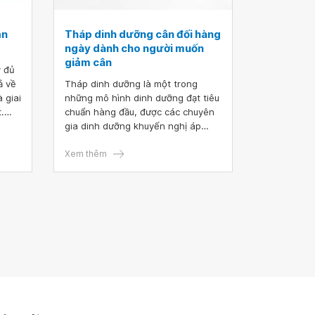
ăn
Tháp dinh dưỡng cân đối hàng
ngày dành cho người muốn
giảm cân
y đủ
ả về
Tháp dinh dưỡng là một trong
à giai
những mô hình dinh dưỡng đạt tiêu
.
chuẩn hàng đầu, được các chuyên
p
gia dinh dưỡng khuyến nghị áp
o
dụng cho các đối tượng khác nhau,
iết,
từ trẻ em cho tới người lớn tuổi.
Xem thêm
 đúng
Đặc biệt, mô hình tháp dinh dưỡng
được sử dụng cho những người
muốn giảm cân thường mang lại
hiệu quả kiểm soát cân nặng cao
hơn nhiều so với các mô hình ăn
kiêng “lỗi thời” khác mà không gây
ảnh hưởng xấu đến sức khỏe.