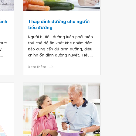
lành
Tháp dinh dưỡng cho người
tiểu đường
Người bị tiểu đường luôn phải tuân
thực
thủ chế độ ăn khắt khe nhằm đảm
y,
bảo cung cấp đủ dinh dưỡng, điều
chỉnh ổn định đường huyết. Tiểu
ốt.
đường không thể điều trị dứt điểm,
phẩm
vì vậy người bệnh phải duy trì chế
Xem thêm
độ ăn uống cũng như sinh hoạt
n
khoa học để tránh xuất hiện những
 thực
biến chứng nguy hiểm khác như tim
hực
mạch,... Vậy dinh dưỡng thế nào là
g chế
hợp lý? Bài viết dưới đây sẽ đưa ra
tháp dinh dưỡng cho người tiểu
đường.