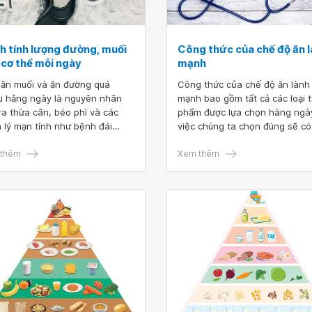
h tính lượng đường, muối
Công thức của chế độ ăn 
 cơ thể mỗi ngày
mạnh
 ăn muối và ăn đường quá
Công thức của chế độ ăn lành
u hằng ngày là nguyên nhân
mạnh bao gồm tất cả các loại 
ra thừa cân, béo phì và các
phẩm được lựa chọn hàng ngà
 lý mạn tính như bệnh đái
việc chúng ta chọn đúng sẽ có
 đường, tăng huyết áp, ung
được một chế độ dinh dưỡng t
 Cần tính toán lượng đường và
thêm
Thực tế, không một loại thực 
Xem thêm
g muối cần cho cơ thể mỗi
nào có thể cung cấp tất cả các
 để sử dụng hợp lý các loại gia
chất dinh dưỡng mà cơ thể bạ
à thực phẩm nhằm bảo vệ sức
cần, do vậy bạn nên xây dựng
.
đơn lành mạnh có nhiều loại t
phẩm đa dạng khác nhau tron
độ ăn hàng ngày.