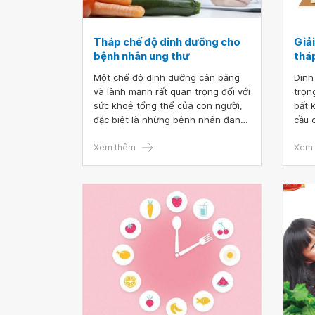
Tháp chế độ dinh dưỡng cho
Giải
bệnh nhân ung thư
thá
Một chế độ dinh dưỡng cân bằng
Dinh
và lành mạnh rất quan trọng đối với
trọn
sức khoẻ tổng thể của con người,
bất 
đặc biệt là những bệnh nhân đang
cầu 
trong quá trình điều trị bệnh ung
bổ s
thư. Điều này không chỉ giúp cải
Xem thêm
nên 
Xem 
thiện đáng kể sức đề kháng cho
nhiề
người bệnh mà còn góp phần nâng
dụng
cao hiệu quả điều trị.
dưỡn
dưỡn