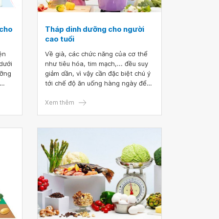
 cho
Tháp dinh dưỡng cho người
cao tuổi
ện
Về già, các chức năng của cơ thể
dưới
như tiêu hóa, tim mạch,... đều suy
ưỡng
giảm dần, vì vậy cần đặc biệt chú ý
tới chế độ ăn uống hàng ngày để
ưng
giảm thiểu nguy cơ mắc bệnh, nâng
6%.
cao sức đề kháng. Nếu chế độ dinh
Xem thêm
rẻ từ
dưỡng thiếu hay thừa các chất đều
 quan
có thể gây ra nhiều bệnh. Vậy chế
ng
độ dinh dưỡng cho người cao tuổi
thế nào là hợp lý, nên ăn gì và hạn
chế ăn gì?