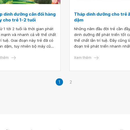
p dinh dưỡng cân đối hàng
Tháp dinh dưỡng cho trẻ 
 cho trẻ 1-2 tuổi
dặm
ừ 1 tới 2 tuổi là thời gian phát
Những năm đầu đời trẻ cần đầ
n mạnh và nhanh cả về thể chất
dinh dưỡng để phát triển tốt c
rí tuệ. Giai đoạn này trẻ đã có
thể chất lẫn trí tuệ. Đây cũng l
ăn dặm, tuy nhiên bộ máy cũng
đoạn trẻ phát triển nhanh nhất
chức năng tiêu hóa hay hấp
Chính vì vậy, việc áp dụng thá
của trẻ chưa thực sự hoàn
thêm
dinh dưỡng cho trẻ ăn dặm và
Xem thêm
h nên cần chú ý tới dinh dưỡng
thời điểm này là vô cùng cần th
on tránh bị suy dinh dưỡng.
giúp cha mẹ có được lựa chọn
g qua mô hình tháp dinh
đắn.
g cân đối hàng ngày cho trẻ
1
2
tuổi dưới đây, sẽ giúp cha mẹ
hêm kiến thức bổ ích để chăm
trẻ được tốt nhất.