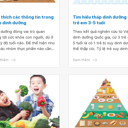
 thích các thông tin trong
Tìm hiểu tháp dinh dưỡng
p dinh dưỡng
trẻ em 3-5 tuổi
 dưỡng đóng vai trò quan
Theo kết quả nghiên cứu từ Vi
g tới sức khỏe con người, dù ở
dinh dưỡng Quốc gia, cứ 3 trẻ 
kỳ độ tuổi nào. Để thể hiện nhu
5 tuổi là có 1 trẻ bị suy dinh d
các nhóm thực phẩm nào cần
thể thấp còi. Tỷ lệ trẻ suy dinh
ung nhiều và nhóm thực phẩm
dưỡng ở Việt Nam đã giảm nh
hạn chế theo từng giai đoạn,
thêm
vẫn còn ở mức cao, chiếm 24,
Xem thêm
u quốc gia trên thế giới sử
Việc bổ sung dinh dưỡng cho t
 bằng mô hình tháp dinh
3 đến 5 tuổi cần được cha mẹ
g. Vậy ý nghĩa của tháp dinh
tâm đúng cách và tuân thủ đú
g là gì?
tháp dinh dưỡng mầm non.