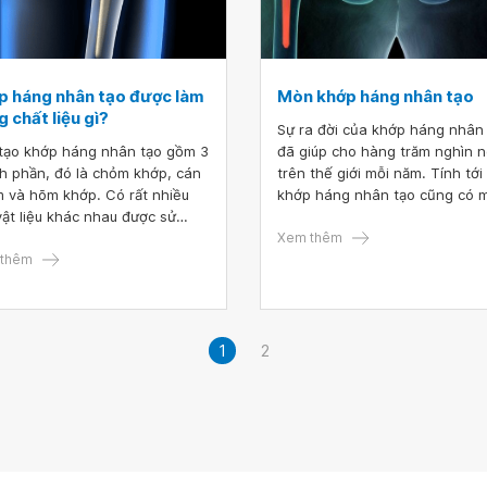
p háng nhân tạo được làm
Mòn khớp háng nhân tạo
 chất liệu gì?
Sự ra đời của khớp háng nhân
tạo khớp háng nhân tạo gồm 3
đã giúp cho hàng trăm nghìn n
h phần, đó là chỏm khớp, cán
trên thế giới mỗi năm. Tính tới
 và hõm khớp. Có rất nhiều
khớp háng nhân tạo cũng có 
 vật liệu khác nhau được sử
khoảng thời gian phát triển k
 để tạo nên các thành phần
nhỏ, giúp cho khớp ngày càn
Xem thêm
 Việc lựa chọn loại vật liệu nào
thêm
lại hiệu quả tốt hơn. Tuy nhiên
em lại hiệu quả cao nhất cho
người vẫn thắc mắc về tuổi th
 nhân đòi hỏi bác sĩ phẫu
khớp háng nhân tạo là bao nh
t phải có chuyên môn sâu cũng
năm?
kinh nghiệm trong lĩnh vực
1
2
 khớp háng.