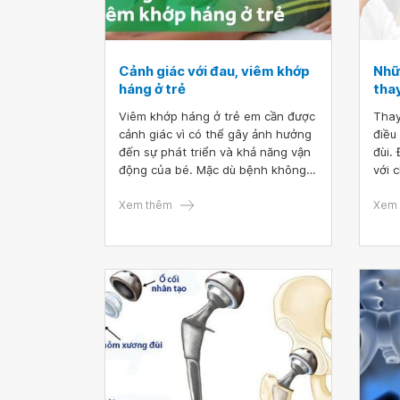
Cảnh giác với đau, viêm khớp
Nhữ
háng ở trẻ
thay
Viêm khớp háng ở trẻ em cần được
Thay
cảnh giác vì có thể gây ảnh hưởng
điều
đến sự phát triển và khả năng vận
đùi.
động của bé. Mặc dù bệnh không
với 
trực tiếp đe dọa tính mạng nhưng
khớp
nếu không được phát hiện và điều
Xem thêm
có t
Xem 
trị kịp thời, những biến chứng nguy
khoả
hiểm có thể ảnh hưởng lâu dài đến
bệnh
sức khỏe của trẻ.
khớp
cơ t