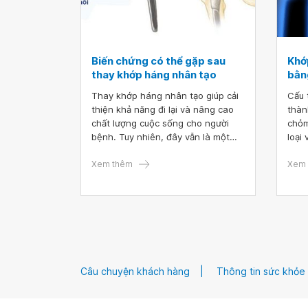
Biến chứng có thể gặp sau
Khớ
thay khớp háng nhân tạo
bằng
Thay khớp háng nhân tạo giúp cải
Cấu 
thiện khả năng đi lại và nâng cao
thàn
chất lượng cuộc sống cho người
chỏm
bệnh. Tuy nhiên, đây vẫn là một
loại
phẫu thuật phức tạp, cần thực hiện
dụng
bởi các bác sĩ chuyên khoa Chấn
Xem thêm
trên.
Xem 
thương- Chỉnh hinh. Phẫu thuật
để đ
thay khớp có tỷ lệ biến chứng nhất
bệnh
định, trong đó có biến chứng nặng
thuậ
nề đến chứng năng của khớp, thậm
như 
trí có trường hợp nguy hiểm đến
thay
tính mạng.
Câu chuyện khách hàng
Thông tin sức khỏe