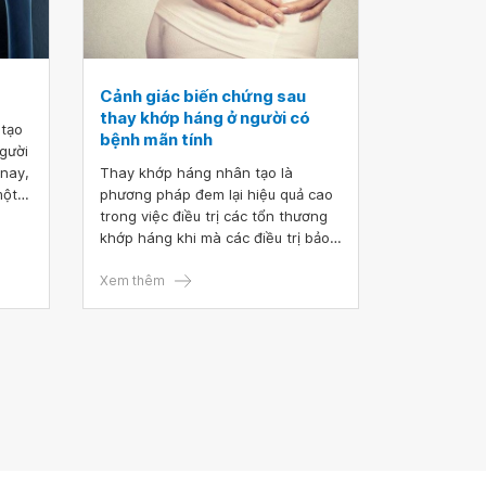
Cảnh giác biến chứng sau
thay khớp háng ở người có
 tạo
bệnh mãn tính
gười
 nay,
Thay khớp háng nhân tạo là
một
phương pháp đem lại hiệu quả cao
hông
trong việc điều trị các tổn thương
g đem
khớp háng khi mà các điều trị bảo
, mọi
tồn trước đó không cải thiện tình
ọ của
trạng bệnh. Đối với những bệnh
Xem thêm
iêu
nhân có bệnh mãn tính kèm theo,
việc cảnh giác các biến chứng sau
khi thay khớp háng hết sức quan
trọng, trong đó đau sau thay khớp
háng là một triệu chứng cần được
lưu ý.