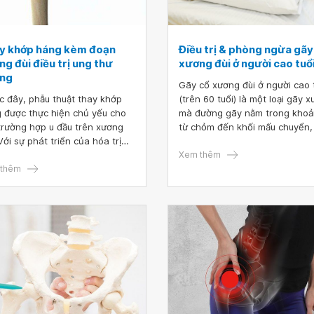
y khớp háng kèm đoạn
Điều trị & phòng ngừa gãy
g đùi điều trị ung thư
xương đùi ở người cao tuổ
ng
Gãy cổ xương đùi ở người cao 
c đây, phẫu thuật thay khớp
(trên 60 tuổi) là một loại gãy 
 được thực hiện chủ yếu cho
mà đường gãy nằm trong kho
trường hợp u đầu trên xương
từ chỏm đến khối mấu chuyển,
Với sự phát triển của hóa trị
là loại gãy nội khớp, thường tổ
hiện đại, giúp cho tiên lượng
thương mạch máu kèm theo, n
Xem thêm
khối u ác tính đã cải thiện đáng
thêm
là ở người già nên xương khó l
à khuyến khích bác sĩ phẫu
t xem xét phẫu thuật bảo tồn
trong hầu hết các trường hợp.