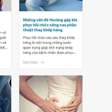
Những vấn đề thường gặp khi
phục hồi chức năng sau phẫu
thuật thay khớp háng
n vô
gười
Phục hồi chức sau sau thay khớp
n và
háng là một trong những bước
 thể
quan trọng giúp tình trạng khớp
biến
háng của bệnh nhân được phục
âu
hồi nhanh chóng sau khi được phẫu
thuật thay khớp háng.
Xem thêm