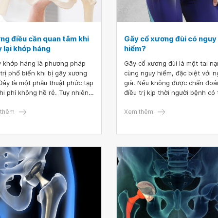
ng điều cần quan tâm khi
Gãy cổ xương đùi có nguy
 lại khớp háng
hiểm?
 khớp háng là phương pháp
Gãy cổ xương đùi là một tai nạ
 trị phổ biến khi bị gãy xương
cùng nguy hiểm, đặc biệt với n
 Đây là một phẫu thuật phức tạp
già. Nếu không được chẩn đoá
chi phí không hề rẻ. Tuy nhiên,
điều trị kịp thời người bệnh có
 háng nhân tạo được thay thế
tử vong do đau đớn và do các 
hời hạn sử dụng trung bình
thêm
chứng khi phải nằm bất động l
Xem thêm
ng 10 đến 20 năm. Nghĩa là
ngày.
 nhân đã từng phẫu thuật thay
 háng phải đối diện với nguy
hay lại khớp háng.