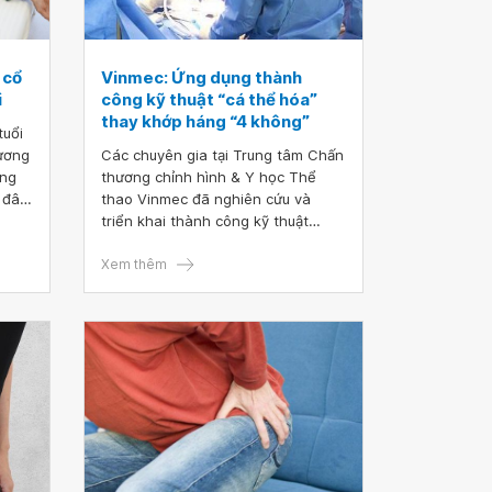
 cổ
Vinmec: Ứng dụng thành
i
công kỹ thuật “cá thể hóa”
thay khớp háng “4 không”
tuổi
xương
Các chuyên gia tại Trung tâm Chấn
ảng
thương chỉnh hình & Y học Thể
 đây
thao Vinmec đã nghiên cứu và
n
triển khai thành công kỹ thuật
hất
“Thay khớp háng tùy biến theo đặc
iền.
điểm của từng bệnh nhân”. Với kỹ
Xem thêm
thuật được “cá thể hoá”, người
bệnh sẽ được hưởng “4 không”:
không đau, không truyền máu,
không phải sử dụng kháng sinh và
không phải nằm lâu tại chỗ sau
phẫu thuật.