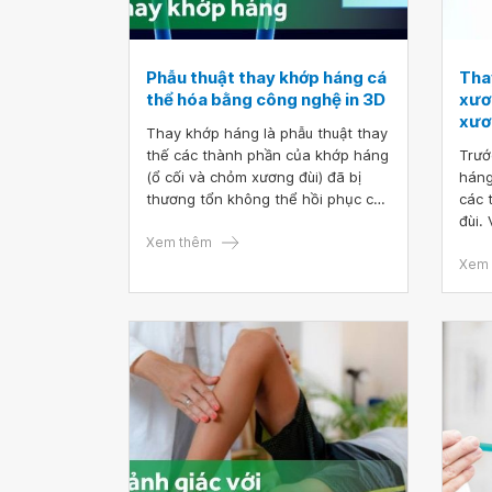
Phẫu thuật thay khớp háng cá
Tha
thể hóa bằng công nghệ in 3D
xươn
xươ
Thay khớp háng là phẫu thuật thay
thế các thành phần của khớp háng
Trướ
(ổ cối và chỏm xương đùi) đã bị
háng
thương tổn không thể hồi phục của
các 
bệnh nhân bằng khớp mới từ vật
đùi. 
liệu nhân tạo. Thay khớp háng là
Xem thêm
liệu 
phương pháp tối ưu giúp những
các 
Xem 
bệnh nhân tổn thương nặng khớp
kể v
háng thoát khỏi đau đớn và nguy
thuậ
cơ mất đi khả năng đi lại.
chi 