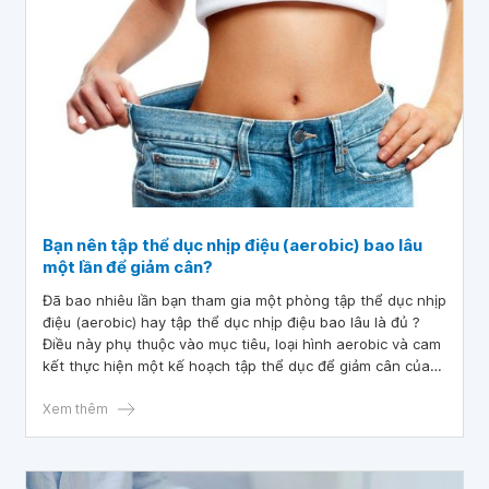
Bạn nên tập thể dục nhịp điệu (aerobic) bao lâu
một lần để giảm cân?
Đã bao nhiêu lần bạn tham gia một phòng tập thể dục nhịp
điệu (aerobic) hay tập thể dục nhịp điệu bao lâu là đủ ?
Điều này phụ thuộc vào mục tiêu, loại hình aerobic và cam
kết thực hiện một kế hoạch tập thể dục để giảm cân của
bạn. Tuy nhiên bạn cũng nên biết được thời gian tập
aerobic phù hợp với bạn để có thể giúp bạn đạt được mục
Xem thêm
tiêu sớm hơn.