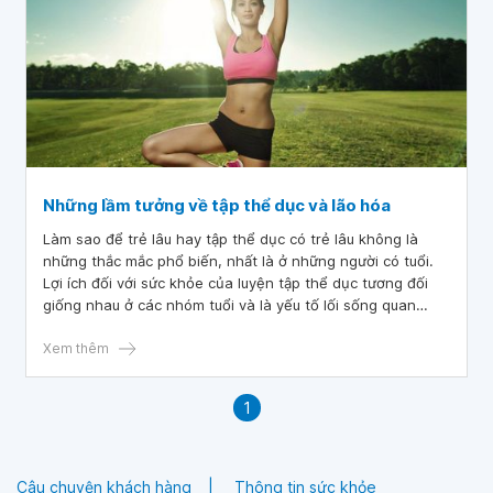
Những lầm tưởng về tập thể dục và lão hóa
Làm sao để trẻ lâu hay tập thể dục có trẻ lâu không là
những thắc mắc phổ biến, nhất là ở những người có tuổi.
Lợi ích đối với sức khỏe của luyện tập thể dục tương đối
giống nhau ở các nhóm tuổi và là yếu tố lối sống quan
trọng trong việc phòng bệnh, cải thiện sức khỏe. Tuy
nhiên ngay cả khi việc truyền thông sức khỏe ngày càng
Xem thêm
phổ biến, nhiều người vẫn trì hoãn việc tập thể dục do
những lầm tưởng hoặc lý do riêng của bản thân.
1
Câu chuyện khách hàng
Thông tin sức khỏe