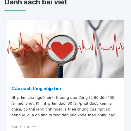
Danh sách bài viết
Các cách tăng nhịp tim
Nhịp tim của người bình thường dao động từ 60 đến 100
lần mỗi phút. Khi nhịp tim dưới 60 lần/phút được xem là
chậm, có thể lành tính hoặc là triệu chứng của một số
bệnh lý, qua đó ảnh hưởng đến sức khỏe theo nhiều cách
khác nhau. Vậy chúng ta cần làm gì để tăng nhịp tim tại
nhà nếu mắc phải tình trạng tim đập chậm?
Xem thêm