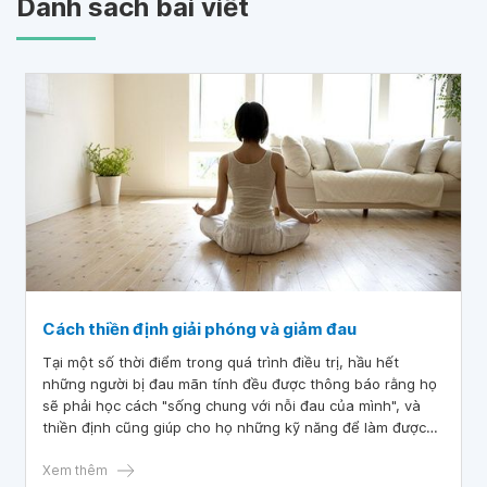
Danh sách bài viết
Cách thiền định giải phóng và giảm đau
Tại một số thời điểm trong quá trình điều trị, hầu hết
những người bị đau mãn tính đều được thông báo rằng họ
sẽ phải học cách "sống chung với nỗi đau của mình", và
thiền định cũng giúp cho họ những kỹ năng để làm được
điều đó. Ý tưởng là nếu bạn có thể bình tĩnh và tập trung
tâm trí và cơ thể, bạn có thể kiểm soát cơn đau của mình
Xem thêm