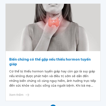
Biến chứng có thể gặp nếu thiếu hormon tuyến
giáp
Cơ thể bị thiếu hormon tuyến giáp hay còn gọi là suy giáp
nếu không được phát hiện và điều trị sớm sẽ dẫn đến
những biến chứng vô cùng nguy hiểm, ảnh hưởng trực tiếp
đến sức khỏe và cuộc sống của người bệnh. Khi bà mẹ
mang thai bị thiếu hụt hormon tuyến giáp còn có thể ảnh
hưởng tiêu cực đến sự phát triển của thai nhi trong bụng.
Xem thêm