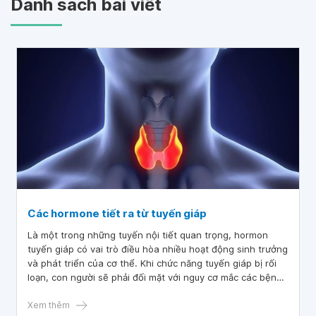
Danh sách bài viết
Các hormone tiết ra từ tuyến giáp
Là một trong những tuyến nội tiết quan trọng, hormon
tuyến giáp có vai trò điều hòa nhiều hoạt động sinh trưởng
và phát triển của cơ thể. Khi chức năng tuyến giáp bị rối
loạn, con người sẽ phải đối mặt với nguy cơ mắc các bệnh
như suy tuyến giáp, cường giáp, bướu lành tuyến giáp
trạng, ung thư tuyến giáp....
Xem thêm