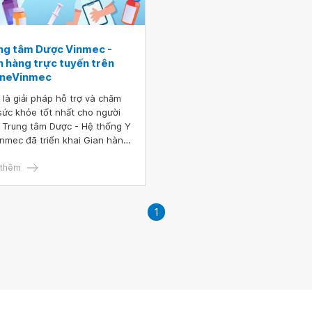
ng tâm Dược Vinmec -
n hàng trực tuyến trên
ineVinmec
 là giải pháp hỗ trợ và chăm
sức khỏe tốt nhất cho người
, Trung tâm Dược - Hệ thống Y
inmec đã triển khai Gian hàng
 tuyến trên trang y tế điện tử
neVinmec để khách hàng có
thêm
đặt mua sản phẩm thực phẩm
vệ sức khỏe trực tuyến nhanh
g, chính hãng và giao hàng
1
ơi.