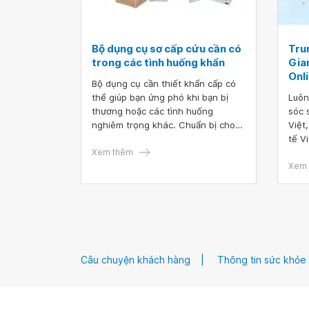
Bộ dụng cụ sơ cấp cứu cần có
Tru
trong các tình huống khẩn
Gia
Onl
Bộ dụng cụ cần thiết khẩn cấp có
thể giúp bạn ứng phó khi bạn bị
Luôn
thương hoặc các tình huống
sóc 
nghiêm trọng khác. Chuẩn bị cho
Việt
những điều bất ngờ có thể xảy ra
tế V
bằng cách chuẩn bị bộ dụng cụ sơ
Xem thêm
trực
cấp cứu có thể hữu ích nếu bạn cần
Onli
Xem 
sơ tán khỏi nhà.
thể 
bảo 
chón
tận n
Câu chuyện khách hàng
Thông tin sức khỏe