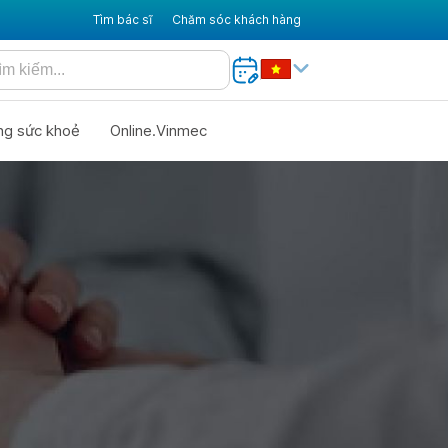
Tìm bác sĩ
Chăm sóc khách hàng
ng sức khoẻ
Online.Vinmec